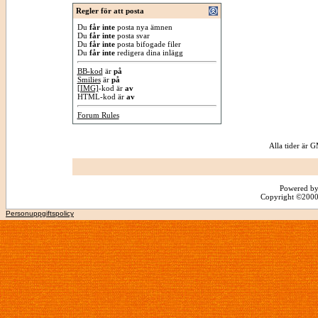
Regler för att posta
Du
får inte
posta nya ämnen
Du
får inte
posta svar
Du
får inte
posta bifogade filer
Du
får inte
redigera dina inlägg
BB-kod
är
på
Smilies
är
på
[IMG]
-kod är
av
HTML-kod är
av
Forum Rules
Alla tider är
Powered by
Copyright ©2000 -
Personuppgiftspolicy