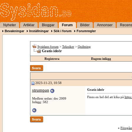
Nyheter
Artiklar
Bloggar
Forum
Bilder
Annonser
Recens
Bevakningar
Inställningar
Sök i forum
Forumregler
Sysidans forum
>
Tekniker
>
Quiltning
Gratis ideér
Registrera
Dagens inlägg
2023-11-23, 10:58
strumpan
Gratis ideér
Finns en hel del att kika pà
https:
Medlem sedan: dec 2009
Inlägg: 582
«
Föregåe