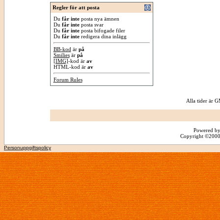
Regler för att posta
Du
får inte
posta nya ämnen
Du
får inte
posta svar
Du
får inte
posta bifogade filer
Du
får inte
redigera dina inlägg
BB-kod
är
på
Smilies
är
på
[IMG]
-kod är
av
HTML-kod är
av
Forum Rules
Alla tider är
Powered by
Copyright ©2000 -
Personuppgiftspolicy