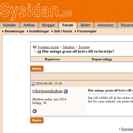
Nyheter
Artiklar
Bloggar
Forum
Bilder
Annonser
Recens
Bevakningar
Inställningar
Sök i forum
Forumregler
Sysidans forum
>
Tekniker
>
Tovning
Hur många gram ull krävs till en luvtröja?
Registrera
Dagens inlägg
2016-09-08, 15:26
vilseipannkakan
Hur många gram ull krävs till 
Jag vill våtfilta ull så det räcker
Medlem sedan: jun 2014
lite för varje månad, om priset s
Inlägg: 36
«
Föregåe