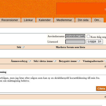
T
Recensioner
Länkar
Kalender
Medlemmar
Din sida
Om...
Användarnamn
Kom ihåg mi
Lösenord
Sök
Markera forum som lästa
Ämnesverktyg
Sök i detta ämne
Betygsätt ämne
Visningsalternativ
#
änning
rfrågan, men jag letar efter någon som kan sy en skräddarsydd korsettklänning till min fru.
ten om måtttagning behövs.
#