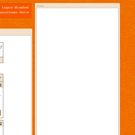
Annons
Logga in
-
Bli medlem!
ipsa en kompis
-
Skriv ut
g?
1
2