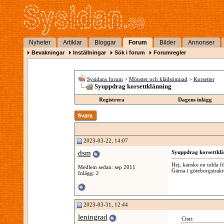
Nyheter
Artiklar
Bloggar
Forum
Bilder
Annonser
Bevakningar
Inställningar
Sök i forum
Forumregler
Sysidans forum
>
Mönster och klädsömnad
>
Korsetter
Syuppdrag korsettklänning
Registrera
Dagens inlägg
2023-03-22, 14:07
dsm
Syuppdrag korsettkl
Hej, kanske en udda fö
Medlem sedan: sep 2011
Gärna i göteborgstrak
Inlägg: 2
2023-03-31, 12:44
leningrad
Citat: