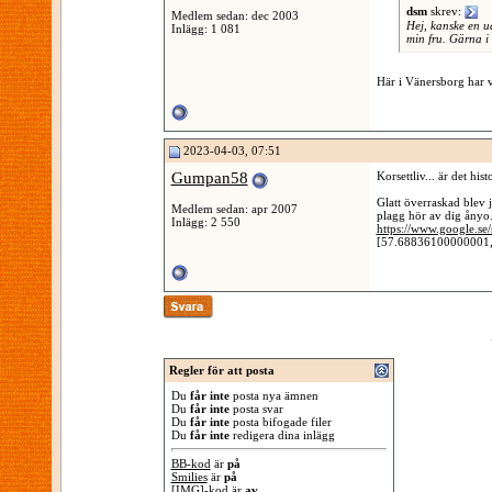
dsm
skrev:
Medlem sedan: dec 2003
Hej, kanske en u
Inlägg: 1 081
min fru. Gärna i
Här i Vänersborg har v
2023-04-03, 07:51
Gumpan58
Korsettliv... är det hi
Glatt överraskad blev 
Medlem sedan: apr 2007
plagg hör av dig ånyo.
Inlägg: 2 550
https://www.google.se
[57.68836100000001
Regler för att posta
Du
får inte
posta nya ämnen
Du
får inte
posta svar
Du
får inte
posta bifogade filer
Du
får inte
redigera dina inlägg
BB-kod
är
på
Smilies
är
på
[IMG]
-kod är
av