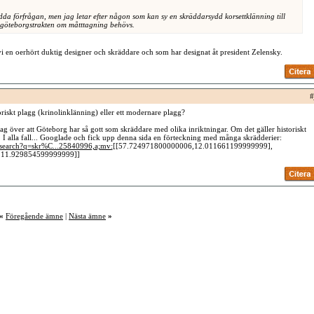
dda förfrågan, men jag letar efter någon som kan sy en skräddarsydd korsettklänning till
 göteborgstrakten om måtttagning behövs.
i en oerhört duktig designer och skräddare och som har designat åt president Zelensky.
#
storiskt plagg (krinolinklänning) eller ett modernare plagg?
jag över att Göteborg har så gott som skräddare med olika inriktningar. Om det gäller historiskt
 I alla fall... Googlade och fick upp denna sida en förteckning med många skrädderier:
/search?q=skr%C...25840996,a;mv:
[[57.724971800000006,12.011661199999999],
,11.929854599999999]]
«
Föregående ämne
|
Nästa ämne
»