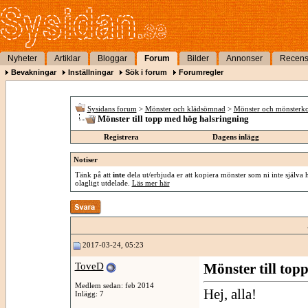
Nyheter
Artiklar
Bloggar
Forum
Bilder
Annonser
Recens
Bevakningar
Inställningar
Sök i forum
Forumregler
Sysidans forum
>
Mönster och klädsömnad
>
Mönster och mönsterko
Mönster till topp med hög halsringning
Registrera
Dagens inlägg
Notiser
Tänk på att
inte
dela ut/erbjuda er att kopiera mönster som ni inte själva 
olagligt utdelade.
Läs mer här
2017-03-24, 05:23
ToveD
Mönster till top
Medlem sedan: feb 2014
Hej, alla!
Inlägg: 7