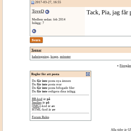
2017-03-27, 16:55
ToveD
Tack, Pia, jag få
Medlem sedan: feb 2014
Inlägg: 7
Taggar
halsringning
,
krage
,
mönster
«
Föregåe
Regler för att posta
Du
får inte
posta nya ämnen
Du
får inte
posta svar
Du
får inte
posta bifogade filer
Du
får inte
redigera dina inlägg
BB-kod
är
på
Smilies
är
på
[IMG]
-kod är
av
HTML-kod är
av
Forum Rules
Alla tider är