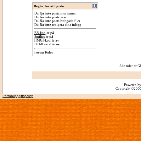
Regler för att posta
Du
får inte
posta nya ämnen
Du
får inte
posta svar
Du
får inte
posta bifogade filer
Du
får inte
redigera dina inlägg
BB-kod
är
på
Smilies
är
på
[IMG]
-kod är
av
HTML-kod är
av
Forum Rules
Alla tider är
Powered by
Copyright ©2000 -
Personuppgiftspolicy