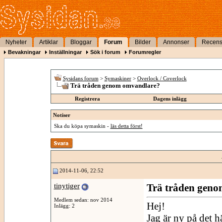
Nyheter
Artiklar
Bloggar
Forum
Bilder
Annonser
Recens
Bevakningar
Inställningar
Sök i forum
Forumregler
Sysidans forum
>
Symaskiner
>
Overlock / Coverlock
Trä tråden genom omvandlare?
Registrera
Dagens inlägg
Notiser
Ska du köpa symaskin -
läs detta först!
2014-11-06, 22:52
tinytiger
Trä tråden gen
Medlem sedan: nov 2014
Hej!
Inlägg: 2
Jag är ny på det h