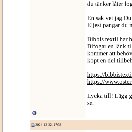
du tänker låter lo
En sak vet jag Du
Eljest pangar du n
Bibbis textil har 
Bifogar en länk t
kommer att behöva
köpt en del tillbe
https://bibbistext
https://www.oster
Lycka till! Lägg g
se.
2024-12-22, 17:36