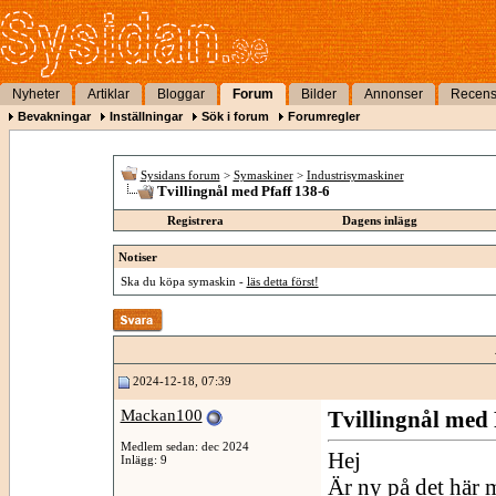
Nyheter
Artiklar
Bloggar
Forum
Bilder
Annonser
Recens
Bevakningar
Inställningar
Sök i forum
Forumregler
Sysidans forum
>
Symaskiner
>
Industrisymaskiner
Tvillingnål med Pfaff 138-6
Registrera
Dagens inlägg
Notiser
Ska du köpa symaskin -
läs detta först!
2024-12-18, 07:39
Mackan100
Tvillingnål med 
Medlem sedan: dec 2024
Hej
Inlägg: 9
Är ny på det här 