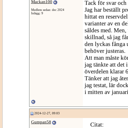
Mackan100
Tack för svar och 
Jag har beställt 
Medlem sedan: dec 2024
Inlägg: 9
hittat en reservde
varianter av en d
såldes med. Men, 
skillnad, så jag f
den lyckas fånga
behöver justeras.
Att man måste köra
jag tänkte att det
överdelen klarar 
Tänker att jag åt
jag testat, lär do
i mitten av januari
2024-12-27, 09:03
Gumpan58
Citat: