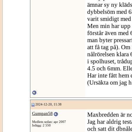
ämnar sy ny klädse
dybbelsöm med 6m
varit smidigt med
Men min har upp 
förstår även med 
man byter pressarf
att få tag på). Om
nålrörelsen klara
i spolhuset, tråd
4.5 och 6mm. Elle
Har inte fått hem 
(Ursäkta om jag h
2024-12-20, 11:38
Gumpan58
Maxbredden är no
Jag har aldrig te
Medlem sedan: apr 2007
Inlägg: 2 550
och satt dit dbnål