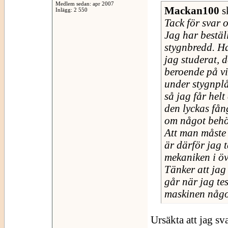
Medlem sedan: apr 2007
Mackan100
s
Inlägg: 2 550
Tack för svar 
Jag har bestäl
stygnbredd. Ha
jag studerat, d
beroende på v
under stygnplå
så jag får helt
den lyckas få
om något behöv
Att man måste 
är därför jag t
mekaniken i öv
Tänker att ja
går när jag tes
maskinen någon
Ursäkta att jag svar