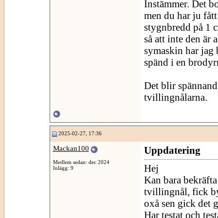
Instämmer. Det bo
men du har ju fått
stygnbredd på 1 c
så att inte den är
symaskin har jag ba
spänd i en brodyrr
Det blir spännande
tvillingnålarna.
2025-02-27, 17:36
Mackan100
Uppdatering
Medlem sedan: dec 2024
Hej
Inlägg: 9
Kan bara bekräfta
tvillingnål, fick 
oxå sen gick det g
Har testat och tes