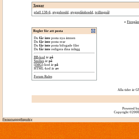
Taggar
pfaff 138-6
,
stygnbredd
,
stygnplåtsbredd
,
tvillingnål
«
Föregåe
Regler för att posta
Du
får inte
posta nya ämnen
Du
får inte
posta svar
Du
får inte
posta bifogade filer
Du
får inte
redigera dina inlägg
BB-kod
är
på
Smilies
är
på
[IMG]
-kod är
på
HTML-kod är
av
Forum Rules
Alla tider är
Powered by
Copyright ©2000 -
Personuppgiftspolicy