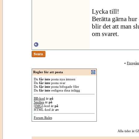
Lycka till!
Berätta gärna hur d
blir det att man sl
om svaret.
«
Föregåe
Regler för att posta
Du
får inte
posta nya ämnen
Du
får inte
posta svar
Du
får inte
posta bifogade filer
Du
får inte
redigera dina inlägg
BB-kod
är
på
Smilies
är
på
[IMG]
-kod är
på
HTML-kod är
av
Forum Rules
Alla tider är