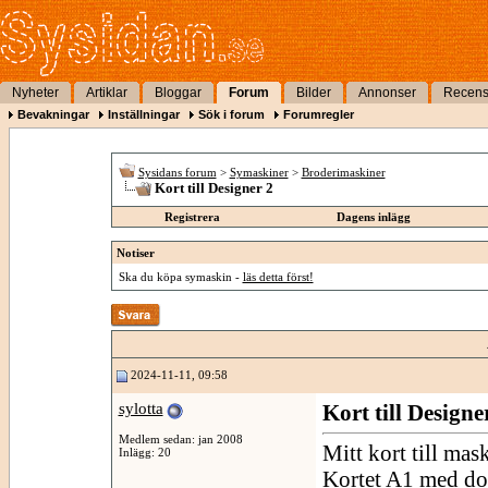
Nyheter
Artiklar
Bloggar
Forum
Bilder
Annonser
Recens
Bevakningar
Inställningar
Sök i forum
Forumregler
Sysidans forum
>
Symaskiner
>
Broderimaskiner
Kort till Designer 2
Registrera
Dagens inlägg
Notiser
Ska du köpa symaskin -
läs detta först!
2024-11-11, 09:58
sylotta
Kort till Designe
Medlem sedan: jan 2008
Mitt kort till ma
Inlägg: 20
Kortet A1 med dom