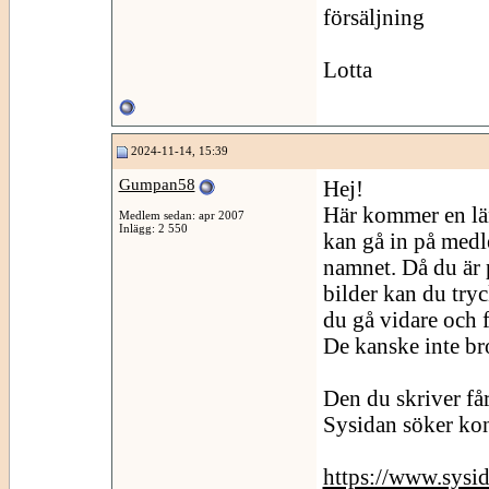
försäljning
Lotta
2024-11-14, 15:39
Gumpan58
Hej!
Här kommer en län
Medlem sedan: apr 2007
Inlägg: 2 550
kan gå in på medl
namnet. Då du är p
bilder kan du tr
du gå vidare och fr
De kanske inte br
Den du skriver få
Sysidan söker kon
https://www.sysi