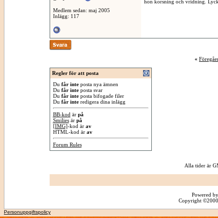
hon korsning och vridning. Lycka
Medlem sedan: maj 2005
Inlägg: 117
«
Föregåe
Regler för att posta
Du
får inte
posta nya ämnen
Du
får inte
posta svar
Du
får inte
posta bifogade filer
Du
får inte
redigera dina inlägg
BB-kod
är
på
Smilies
är
på
[IMG]
-kod är
av
HTML-kod är
av
Forum Rules
Alla tider är
Powered by
Copyright ©2000 -
Personuppgiftspolicy