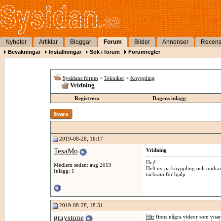
Nyheter
Artiklar
Bloggar
Forum
Bilder
Annonser
Recens
Bevakningar
Inställningar
Sök i forum
Forumregler
Sysidans forum
>
Tekniker
>
Knyppling
Vridning
Registrera
Dagens inlägg
2019-08-28, 16:17
TesaMo
Vridning
Hej!
Medlem sedan: aug 2019
Helt ny på knyppling och undrar 
Inlägg: 1
tacksam för hjälp
2019-08-28, 18:31
graystone
Här
finns några videor som visar