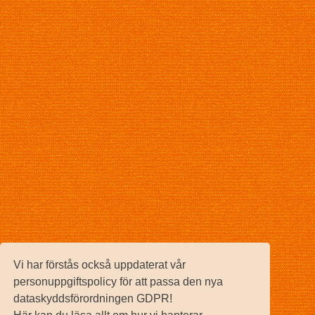
Vi har förstås också uppdaterat vår
personuppgiftspolicy för att passa den nya
dataskyddsförordningen GDPR!