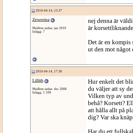
2010-04-14, 15:37
Zewerina
nej denna är väld
är korsettliknande
Medlem sedan: jan 2010
Inlägg: 7
Det är en kompis s
ut den mot något d
2010-04-14, 17:36
Lillith
Hur enkelt det bli
du väljer att sy de
Medlem sedan: dec 2006
Inlägg: 1 109
Vilken typ av un
behå? Korsett? Ell
att hålla allt på 
dig? Var ska knäp
Har du ett fullsk