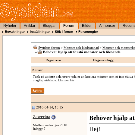
Nyheter
Artiklar
Bloggar
Forum
Bilder
Annonser
Recens
Bevakningar
Inställningar
Sök i forum
Forumregler
Sysidans forum
>
Mönster och klädsömnad
>
Mönster och mönsterko
Behöver hjälp att förstå mönster och liknande
Registrera
Dagens inlägg
Notiser
Tänk på att
inte
dela ut/erbjuda er att kopiera mönster som ni inte själva 
olagligt utdelade.
Läs mer här
2010-04-14, 10:15
Zewerina
Behöver hjälp at
Medlem sedan: jan 2010
Hej!
Inlägg: 7