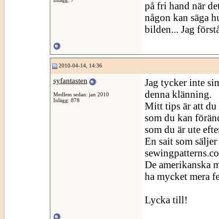
på fri hand när de
någon kan säga hu
bilden... Jag först
2010-04-14, 14:36
syfantasten
Jag tycker inte si
denna klänning.
Medlem sedan: jan 2010
Inlägg: 878
Mitt tips är att d
som du kan förändr
som du är ute efte
En sait som säljer
sewingpatterns.c
De amerikanska m
ha mycket mera fe
Lycka till!