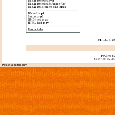
Du
får inte
posta svar
Du
får inte
posta bifogade filer
Du
får inte
redigera dina inlägg
BB-kod
är
på
Smilies
är
på
[IMG]
-kod är
av
HTML-kod är
av
Forum Rules
Alla tider är
Powered by
Copyright ©2000 -
Personuppgiftspolicy