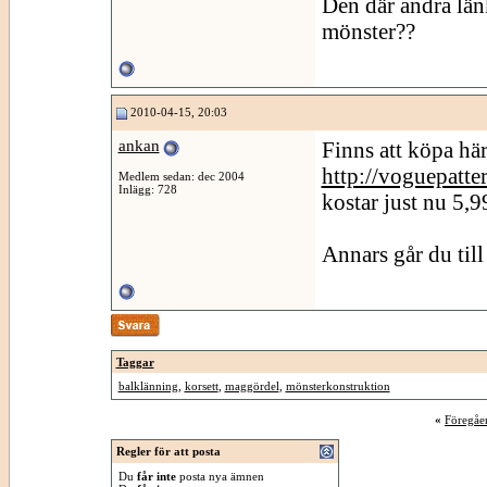
Den där andra länk
mönster??
2010-04-15, 20:03
ankan
Finns att köpa hä
http://voguepatte
Medlem sedan: dec 2004
Inlägg: 728
kostar just nu 5,99
Annars går du til
Taggar
balklänning
,
korsett
,
maggördel
,
mönsterkonstruktion
«
Föregåe
Regler för att posta
Du
får inte
posta nya ämnen