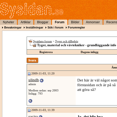
Nyheter
Artiklar
Bloggar
Forum
Bilder
Annonser
Recens
Bevakningar
Inställningar
Sök i forum
Forumregler
Sysidans forum
>
Tyger och tillbehör
Tyger, material och vävtekniker - grundläggande info
Registrera
Dagens inlägg
Ämn
2009-11-03, 11:20
ulindh
Det här är väl något som 
admin
förstasidan och är på så 
att göra så?
Medlem sedan: sep 2003
Inlägg: 793
2009-11-03, 11:39
sacira
Jo, det blir bra