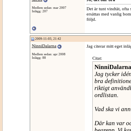
Medlem sedan: mar 2007
Det är tunt vindtät, oft
Inlägg: 207
ersättas med vanlig bom
följd.
2009-11-03, 21:42
NinniDalarna
Jag citerar mitt eget inlä
Medlem sedan: apr 2008
Citat:
Inlägg: 88
NinniDalarn
Jag tycker idé
bra definitione
riktigt användb
ordlistan.
Vad ska vi anna
Där kan var oc
begrepp. Vi ka