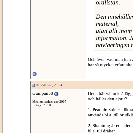
ordlistan.
Den innehåller
material,
utan allt inom
information. Ja
navigeringen m
Och även vad man kan an
har så mycket erfarenhet
2012-05-25, 23:53
Gumpan58
Detta bär väl också lägga
och håller den ajour?
Medlem sedan: apr 2007
Inlägg: 2 550
1. Peau de Soie = - likna
används bl.a. till brudk
2. Shantung är ett siden
bl.a. till dräker.