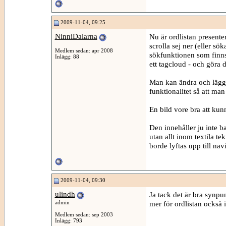
2009-11-04, 09:25
NinniDalarna
Nu är ordlistan present
scrolla sej ner (eller s
Medlem sedan: apr 2008
sökfunktionen som finns
Inlägg: 88
ett tagcloud - och göra d
Man kan ändra och lägga
funktionalitet så att man
En bild vore bra att kunn
Den innehåller ju inte b
utan allt inom textila t
borde lyftas upp till na
2009-11-04, 09:30
ulindh
Ja tack det är bra synpun
admin
mer för ordlistan också 
Medlem sedan: sep 2003
Inlägg: 793