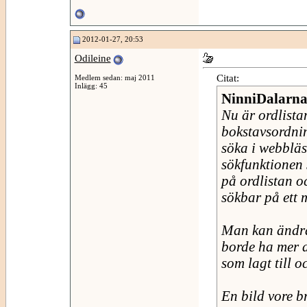
2012-01-27, 20:53
Odileine
Citat:
Medlem sedan: maj 2011
Inlägg: 45
NinniDalarn
Nu är ordlista
bokstavsordnin
söka i webbläs
sökfunktionen 
på ordlistan o
sökbar på ett m
Man kan ändra 
borde ha mer a
som lagt till o
En bild vore b