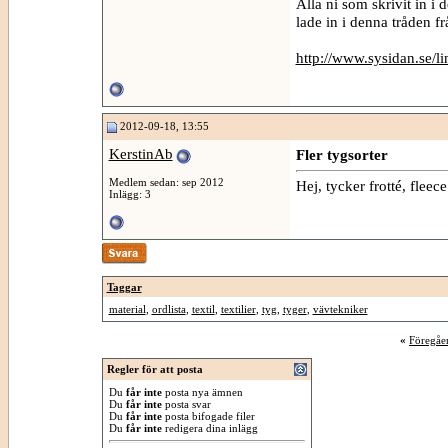
Alla ni som skrivit in i
lade in i denna tråden fr
http://www.sysidan.se/li
2012-09-18, 13:55
KerstinAb
Fler tygsorter
Medlem sedan: sep 2012
Hej, tycker frotté, fleec
Inlägg: 3
Taggar
material
,
ordlista
,
textil
,
textilier
,
tyg
,
tyger
,
vävtekniker
«
Föregåe
Regler för att posta
Du
får inte
posta nya ämnen
Du
får inte
posta svar
Du
får inte
posta bifogade filer
Du
får inte
redigera dina inlägg