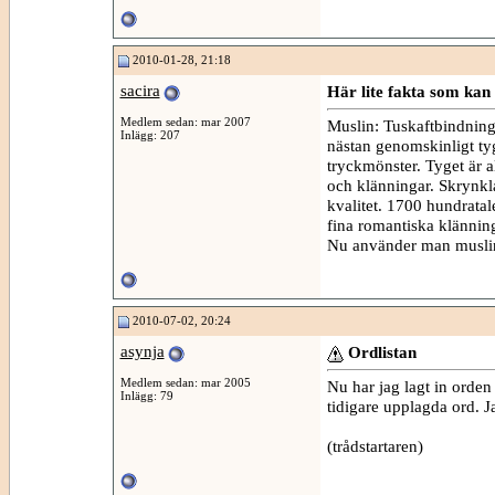
2010-01-28, 21:18
sacira
Här lite fakta som kan
Medlem sedan: mar 2007
Muslin: Tuskaftbindning. 
Inlägg: 207
nästan genomskinligt tyg
tryckmönster. Tyget är al
och klänningar. Skrynkl
kvalitet. 1700 hundratal
fina romantiska klänning
Nu använder man muslin 
2010-07-02, 20:24
asynja
Ordlistan
Medlem sedan: mar 2005
Nu har jag lagt in orden 
Inlägg: 79
tidigare upplagda ord. Ja
(trådstartaren)