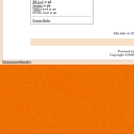
BB-kod
är
på
Smilies
är
på
[IMG]
-kod är
av
HTML-kod är
av
Forum Rules
Alla tider är
Powered by
Copyright ©2000 -
Personuppgiftspolicy