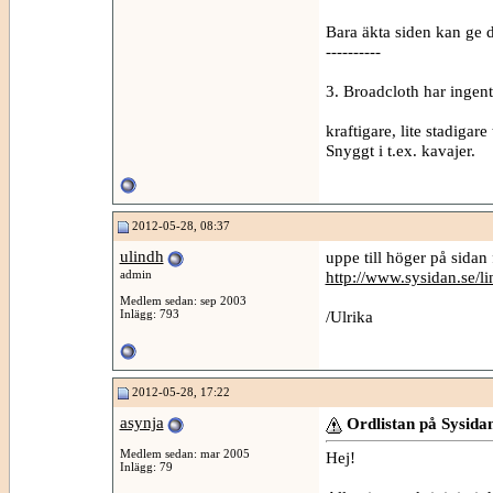
Bara äkta siden kan ge d
----------
3. Broadcloth har ingent
kraftigare, lite stadigare
Snyggt i t.ex. kavajer.
2012-05-28, 08:37
ulindh
uppe till höger på sidan 
admin
http://www.sysidan.se/l
Medlem sedan: sep 2003
Inlägg: 793
/Ulrika
2012-05-28, 17:22
asynja
Ordlistan på Sysida
Medlem sedan: mar 2005
Hej!
Inlägg: 79