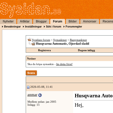
Nyheter
Artiklar
Bloggar
Forum
Bilder
Annonser
Recens
Bevakningar
Inställningar
Sök i forum
Forumregler
Sysidans forum
>
Symaskiner
>
Bassymaskiner
Husqvarna Automatic, Ojordad sladd
Registrera
Dagens inlägg
Notiser
Ska du köpa symaskin -
läs detta först!
2026-05-08, 11:41
anmar
Husqvarna Autom
Medlem sedan: jan 2005
Hej,
Inlägg: 15