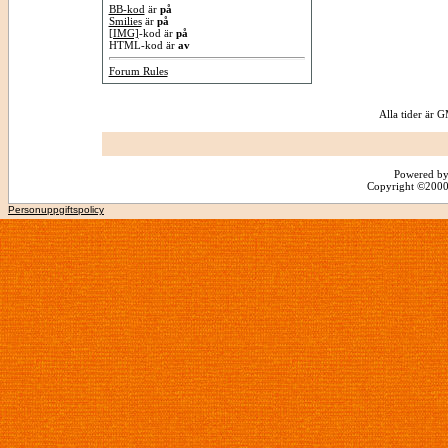
BB-kod
är
på
Smilies
är
på
[IMG]
-kod är
på
HTML-kod är
av
Forum Rules
Alla tider är
Powered by
Copyright ©2000 -
Personuppgiftspolicy