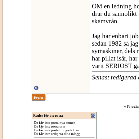
OM en ledning hop
drar du sannolikt
skamvrån.
Jag har enbart job
sedan 1982 så jag
symaskiner, dels m
har pillat isär, ha
varit SERIÖST g
Senast redigerad
«
Föregåe
Regler för att posta
Du
får inte
posta nya ämnen
Du
får inte
posta svar
Du
får inte
posta bifogade filer
Du
får inte
redigera dina inlägg