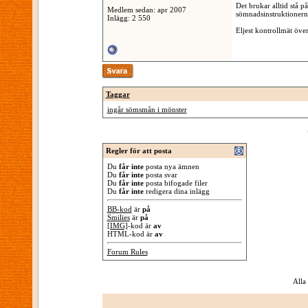
Det brukar alltid stå 
Medlem sedan: apr 2007
sömnadsinstruktionerna
Inlägg: 2 550
Eljest kontrollmät öve
Taggar
ingår sömsmån i mönster
Regler för att posta
Du
får inte
posta nya ämnen
Du
får inte
posta svar
Du
får inte
posta bifogade filer
Du
får inte
redigera dina inlägg
BB-kod
är
på
Smilies
är
på
[IMG]
-kod är
av
HTML-kod är
av
Forum Rules
Alla