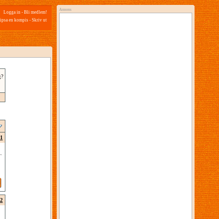
Annons
Logga in
-
Bli medlem!
ipsa en kompis
-
Skriv ut
g?
1
2