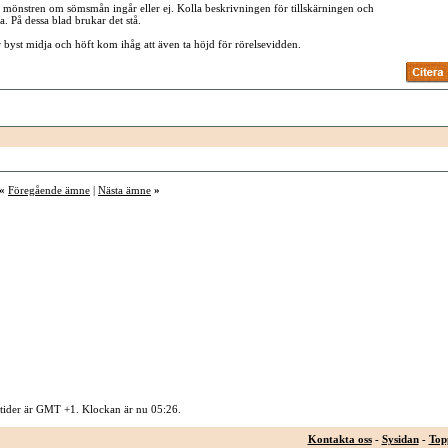
på mönstren om sömsmån ingår eller ej. Kolla beskrivningen för tillskärningen och
. På dessa blad brukar det stå.
r byst midja och höft kom ihåg att även ta höjd för rörelsevidden.
«
Föregående ämne
|
Nästa ämne
»
 tider är GMT +1. Klockan är nu
05:26
.
Kontakta oss
-
Sysidan
-
Top