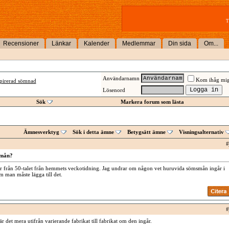
T
Recensioner
Länkar
Kalender
Medlemmar
Din sida
Om...
Användarnamn
Kom ihåg mi
spirerad sömnad
Lösenord
Sök
Markera forum som lästa
Ämnesverktyg
Sök i detta ämne
Betygsätt ämne
Visningsalternativ
#
smån?
er från 50-talet från hemmets veckotidning. Jag undrar om någon vet huruvida sömsmån ingår i
m man måste lägga till det.
#
r det mera utifrån varierande fabrikat till fabrikat om den ingår.