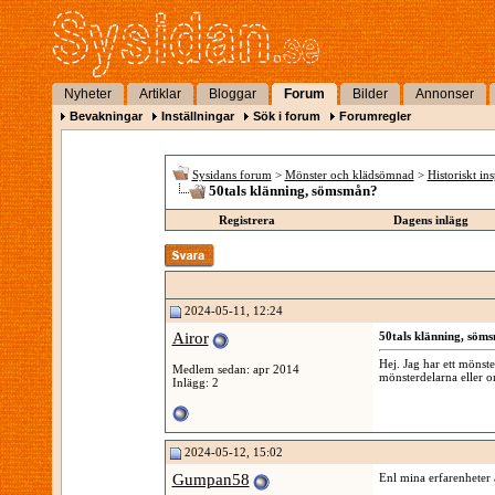
Nyheter
Artiklar
Bloggar
Forum
Bilder
Annonser
Bevakningar
Inställningar
Sök i forum
Forumregler
Sysidans forum
>
Mönster och klädsömnad
>
Historiskt in
50tals klänning, sömsmån?
Registrera
Dagens inlägg
2024-05-11, 12:24
Airor
50tals klänning, söm
Hej. Jag har ett mönst
Medlem sedan: apr 2014
mönsterdelarna eller o
Inlägg: 2
2024-05-12, 15:02
Gumpan58
Enl mina erfarenheter ä