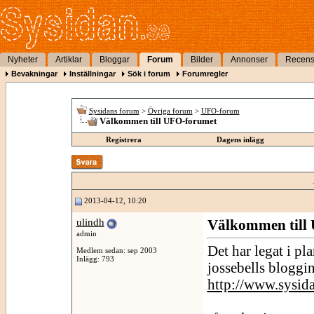
Nyheter
Artiklar
Bloggar
Forum
Bilder
Annonser
Recens
Bevakningar
Inställningar
Sök i forum
Forumregler
Sysidans forum
>
Övriga forum
>
UFO-forum
Välkommen till UFO-forumet
Registrera
Dagens inlägg
2013-04-12, 10:20
ulindh
Välkommen till
admin
Det har legat i pl
Medlem sedan: sep 2003
Inlägg: 793
jossebells bloggi
http://www.sysida