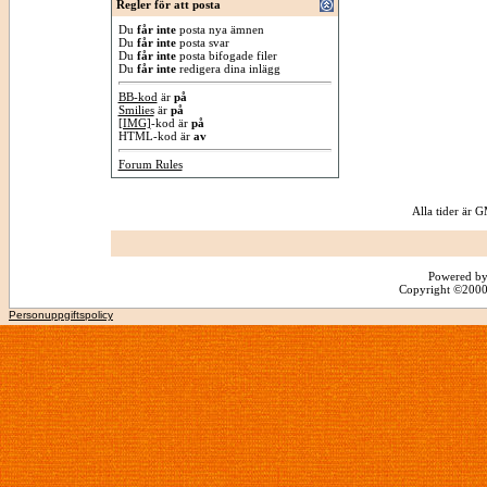
Regler för att posta
Du
får inte
posta nya ämnen
Du
får inte
posta svar
Du
får inte
posta bifogade filer
Du
får inte
redigera dina inlägg
BB-kod
är
på
Smilies
är
på
[IMG]
-kod är
på
HTML-kod är
av
Forum Rules
Alla tider är
Powered by
Copyright ©2000 -
Personuppgiftspolicy