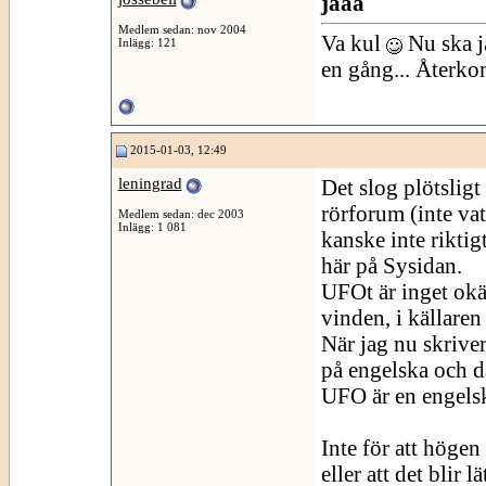
jaaa
Medlem sedan: nov 2004
Va kul
Nu ska ja
Inlägg: 121
en gång... Återk
2015-01-03, 12:49
leningrad
Det slog plötsligt n
rörforum (inte vat
Medlem sedan: dec 2003
Inlägg: 1 081
kanske inte riktig
här på Sysidan.
UFOt är inget okän
vinden, i källaren 
När jag nu skriver 
på engelska och d
UFO är en engelsk
Inte för att höge
eller att det blir