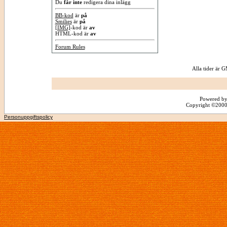
Du
får inte
redigera dina inlägg
BB-kod
är
på
Smilies
är
på
[IMG]
-kod är
av
HTML-kod är
av
Forum Rules
Alla tider är
Powered by
Copyright ©2000 -
Personuppgiftspolicy