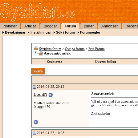
Nyheter
Artiklar
Bloggar
Forum
Bilder
Annonser
Recens
Bevakningar
Inställningar
Sök i forum
Forumregler
Sysidans forum
>
Övriga forum
>
Fritt Forum
Associationslek
Registrera
Dagens inlägg
2016-04-25, 20:12
BodilN
Associationslek
Vill ni vara med i en associatio
Medlem sedan: dec 2005
går bra förstås. Hoppas att ni vi
Inlägg: 470
Zickzacksöm
2016-04-27, 10:08