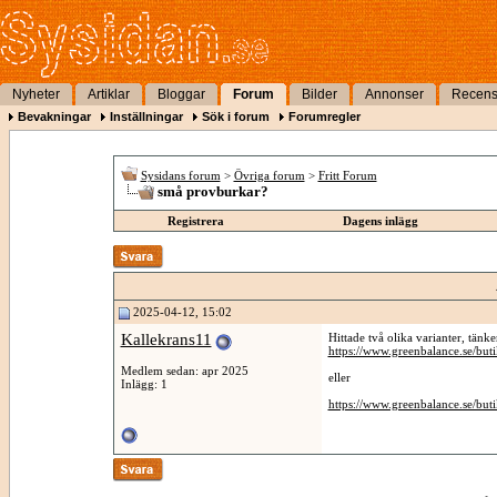
Nyheter
Artiklar
Bloggar
Forum
Bilder
Annonser
Recens
Bevakningar
Inställningar
Sök i forum
Forumregler
Sysidans forum
>
Övriga forum
>
Fritt Forum
små provburkar?
Registrera
Dagens inlägg
2025-04-12, 15:02
Kallekrans11
Hittade två olika varianter, tänk
https://www.greenbalance.se/butik
Medlem sedan: apr 2025
eller
Inlägg: 1
https://www.greenbalance.se/buti