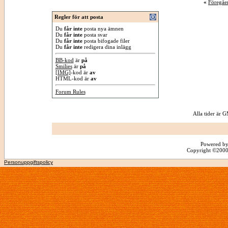
«
Föregåe
Regler för att posta
Du
får inte
posta nya ämnen
Du
får inte
posta svar
Du
får inte
posta bifogade filer
Du
får inte
redigera dina inlägg
BB-kod
är
på
Smilies
är
på
[IMG]
-kod är
av
HTML-kod är
av
Forum Rules
Alla tider är
Powered by
Copyright ©2000 -
Personuppgiftspolicy