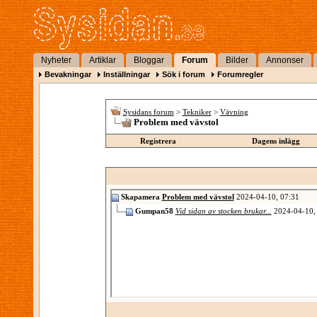
Nyheter
Artiklar
Bloggar
Forum
Bilder
Annonser
Bevakningar
Inställningar
Sök i forum
Forumregler
Sysidans forum
>
Tekniker
>
Vävning
Problem med vävstol
Registrera
Dagens inlägg
Skapamera
Problem med vävstol
2024-04-10,
07:31
Gumpan58
Vid sidan av stocken brukar...
2024-04-10