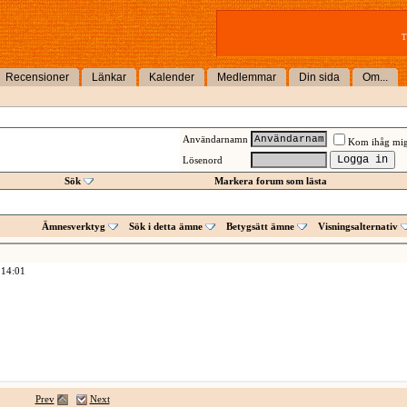
T
Recensioner
Länkar
Kalender
Medlemmar
Din sida
Om...
Användarnamn
Kom ihåg mi
Lösenord
Sök
Markera forum som lästa
Ämnesverktyg
Sök i detta ämne
Betygsätt ämne
Visningsalternativ
,
14:01
Prev
Next