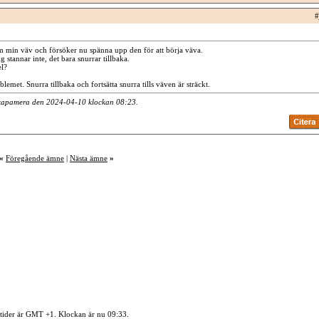
#
am min väv och försöker nu spänna upp den för att börja väva.
stannar inte, det bara snurrar tillbaka.
el?
blemet. Snurra tillbaka och fortsätta snurra tills väven är sträckt.
Skapamera den 2024-04-10 klockan
08:23
.
«
Föregående ämne
|
Nästa ämne
»
 tider är GMT +1. Klockan är nu
09:33
.