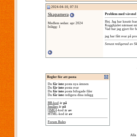
2024-04-10, 07:31
Skapamera
Problem med vävstol
Hej. Jag har knutit fr
Medlem sedan: apr 2024
Kugghjulet närmast mig 
Inlägg: 1
Vad har jag gjort för f
jag har fått svar på pro
Senast redigerad av 
Regler för att posta
Du
får inte
posta nya ämnen
Du
får inte
posta svar
Du
får inte
posta bifogade filer
Du
får inte
redigera dina inlägg
BB-kod
är
på
Smilies
är
på
[IMG]
-kod är
av
HTML-kod är
av
Forum Rules
Alla