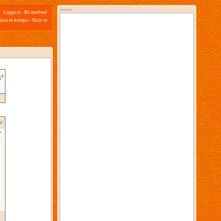
Annons
Logga in
-
Bli medlem!
ipsa en kompis
-
Skriv ut
g?