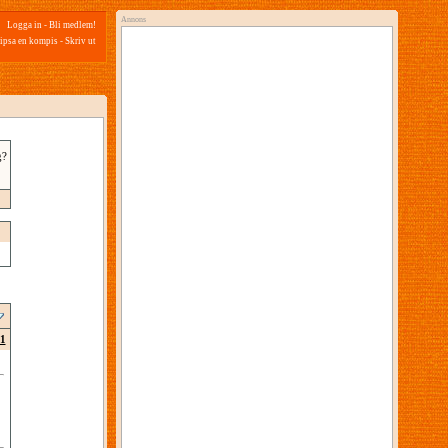
Annons
Logga in
-
Bli medlem!
ipsa en kompis
-
Skriv ut
g?
1