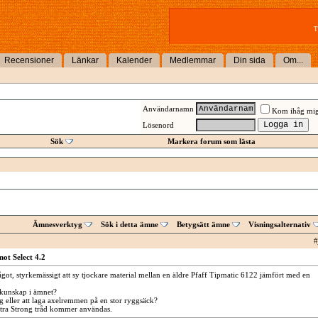
T
Recensioner
Länkar
Kalender
Medlemmar
Din sida
Om...
Användarnamn
Kom ihåg mi
Lösenord
Sök
Markera forum som lästa
Ämnesverktyg
Sök i detta ämne
Betygsätt ämne
Visningsalternativ
#
ot Select 4.2
t, styrkemässigt att sy tjockare material mellan en äldre Pfaff Tipmatic 6122 jämfört med en
kunskap i ämnet?
g eller att laga axelremmen på en stor ryggsäck?
tra Strong tråd kommer användas.