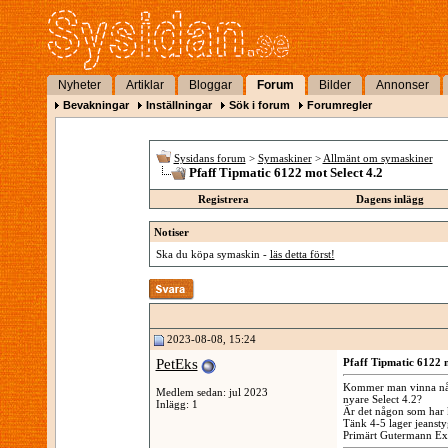
Nyheter
Artiklar
Bloggar
Forum
Bilder
Annonser
Bevakningar
Inställningar
Sök i forum
Forumregler
Sysidans forum
>
Symaskiner
>
Allmänt om symaskiner
Pfaff Tipmatic 6122 mot Select 4.2
Registrera
Dagens inlägg
Notiser
Ska du köpa symaskin -
läs detta först!
2023-08-08, 15:24
PetEks
Pfaff Tipmatic 6122 m
Kommer man vinna någo
Medlem sedan: jul 2023
nyare Select 4.2?
Inlägg: 1
Är det någon som har 
Tänk 4-5 lager jeansty
Primärt Gutermann Ex