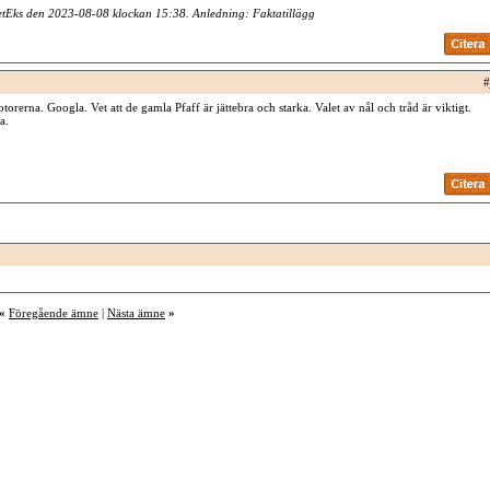
PetEks den 2023-08-08 klockan
15:38
. Anledning: Faktatillägg
#
orerna. Googla. Vet att de gamla Pfaff är jättebra och starka. Valet av nål och tråd är viktigt.
a.
«
Föregående ämne
|
Nästa ämne
»