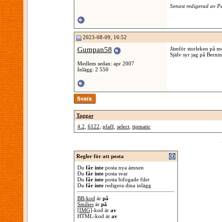
Senast redigerad av 
2023-08-09, 16:52
Gumpan58
Jämför storleken på mot
Själv syr jag på Bernin
Medlem sedan: apr 2007
Inlägg: 2 550
Taggar
4.2
,
6122
,
pfaff
,
select
,
tipmatic
Regler för att posta
Du
får inte
posta nya ämnen
Du
får inte
posta svar
Du
får inte
posta bifogade filer
Du
får inte
redigera dina inlägg
BB-kod
är
på
Smilies
är
på
[IMG]
-kod är
av
HTML-kod är
av