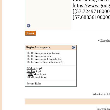
https://www.goog
[[57.7249718000
[57.6883610000
«
Föregåe
Regler för att posta
Du
får inte
posta nya ämnen
Du
får inte
posta svar
Du
får inte
posta bifogade filer
Du
får inte
redigera dina inlägg
BB-kod
är
på
Smilies
är
på
[IMG]
-kod är
av
HTML-kod är
av
Forum Rules
Alla tider är
Powered by