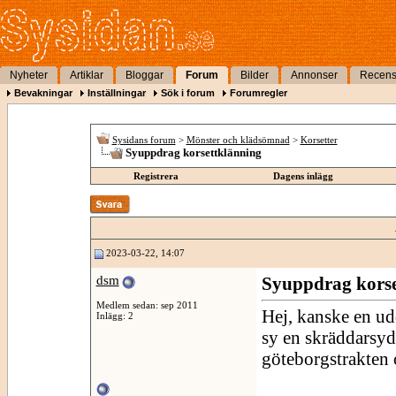
Nyheter
Artiklar
Bloggar
Forum
Bilder
Annonser
Recens
Bevakningar
Inställningar
Sök i forum
Forumregler
Sysidans forum
>
Mönster och klädsömnad
>
Korsetter
Syuppdrag korsettklänning
Registrera
Dagens inlägg
2023-03-22, 14:07
dsm
Syuppdrag korse
Medlem sedan: sep 2011
Hej, kanske en ud
Inlägg: 2
sy en skräddarsydd
göteborgstrakten