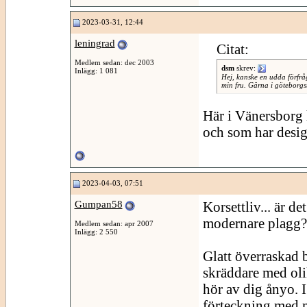
2023-03-31, 12:44
leningrad
Citat:
Medlem sedan: dec 2003
dsm
skrev:
Inlägg: 1 081
Hej, kanske en udda förfrå
min fru. Gärna i göteborgs
Här i Vänersborg 
och som har desig
2023-04-03, 07:51
Gumpan58
Korsettliv... är de
modernare plagg?
Medlem sedan: apr 2007
Inlägg: 2 550
Glatt överraskad 
skräddare med olik
hör av dig ånyo. I
förteckning med 