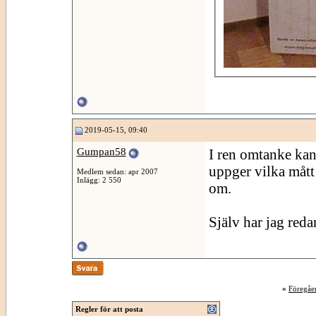
2019-05-15, 09:40
Gumpan58
I ren omtanke kansk
uppger vilka mått
Medlem sedan: apr 2007
Inlägg: 2 550
om.
Själv har jag red
«
Föregåe
Regler för att posta