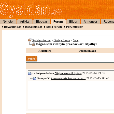
Nyheter
Artiklar
Bloggar
Forum
Bilder
Annonser
Recens
Bevakningar
Inställningar
Sök i forum
Forumregler
Sysidans forum
>
Övriga forum
>
Swap
Någon som vill byta provdockor i Mjölby?
Registrera
Dagens inlägg
vilseipannkakan
Någon som vill byta...
2019-05-14,
21:36
Gumpan58
I ren omtanke kanske det är...
2019-05-15,
09:40