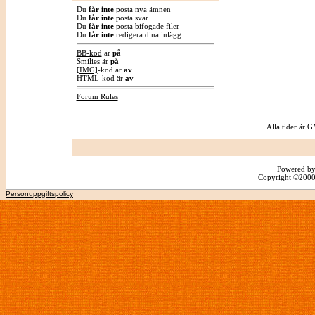
Du
får inte
posta nya ämnen
Du
får inte
posta svar
Du
får inte
posta bifogade filer
Du
får inte
redigera dina inlägg
BB-kod
är
på
Smilies
är
på
[IMG]
-kod är
av
HTML-kod är
av
Forum Rules
Alla tider är
Powered by
Copyright ©2000 -
Personuppgiftspolicy