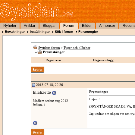
Nyheter
Artiklar
Bloggar
Forum
Bilder
Annonser
Recens
Bevakningar
Inställningar
Sök i forum
Forumregler
Sysidans forum
>
Tyger och tillbehör
Prymstänger
Registrera
Dagens inlägg
2013-07-18, 20:26
lillalizette
Prymstänger
Hejsan!
Medlem sedan: aug 2012
Inlägg: 2
(PRYMTÄNGER SKA DE VA, I
Jag undrar om någon vet om try