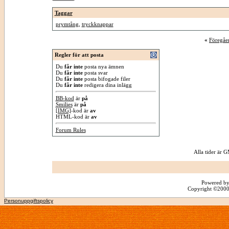
Taggar
prymtång
,
tryckknappar
«
Föregåe
Regler för att posta
Du
får inte
posta nya ämnen
Du
får inte
posta svar
Du
får inte
posta bifogade filer
Du
får inte
redigera dina inlägg
BB-kod
är
på
Smilies
är
på
[IMG]
-kod är
av
HTML-kod är
av
Forum Rules
Alla tider är
Powered by
Copyright ©2000 -
Personuppgiftspolicy