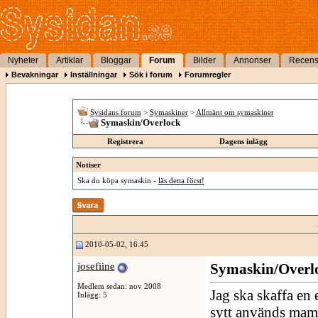
Nyheter
Artiklar
Bloggar
Forum
Bilder
Annonser
Recens
Bevakningar
Inställningar
Sök i forum
Forumregler
Sysidans forum
>
Symaskiner
>
Allmänt om symaskiner
Symaskin/Overlock
Registrera
Dagens inlägg
Notiser
Ska du köpa symaskin -
läs detta först!
2010-05-02, 16:45
josefiine
Symaskin/Overl
Medlem sedan: nov 2008
Jag ska skaffa en 
Inlägg: 5
sytt används mam