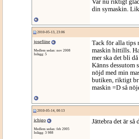
Var nu riktigt glad
din symaskin. Lika
2010-05-13, 23:06
josefiine
Tack för alla tips
maskin hittills. Ha
Medlem sedan: nov 2008
Inlägg: 5
mer ska det bli då
Känns dessutom skö
nöjd med min mask
butiken, riktigt b
maskin =D så nöj
2010-05-14, 00:13
ichigo
Jättebra det är så 
Medlem sedan: feb 2005
Inlägg: 3 988