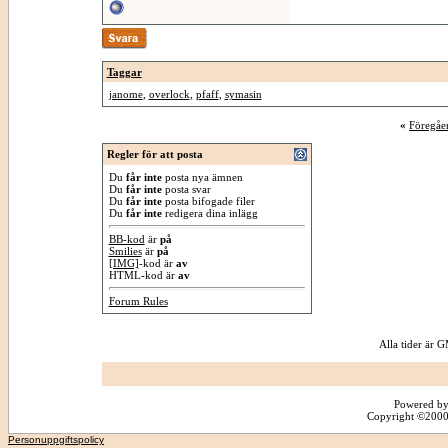
Taggar
janome
,
overlock
,
pfaff
,
symasin
«
Föregåe
Regler för att posta
Du
får inte
posta nya ämnen
Du
får inte
posta svar
Du
får inte
posta bifogade filer
Du
får inte
redigera dina inlägg
BB-kod
är
på
Smilies
är
på
[IMG]
-kod är
av
HTML-kod är
av
Forum Rules
Alla tider är
Powered by
Copyright ©2000 -
Personuppgiftspolicy