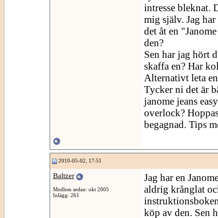
intresse bleknat. 
mig själv. Jag har
det åt en "Janome
den?
Sen har jag hört d
skaffa en? Har ko
Alternativt leta e
Tycker ni det är 
janome jeans easy
overlock? Hoppas n
begagnad. Tips m
2010-05-02, 17:51
Baltzer
Jag har en Janome
aldrig krånglat oc
Medlem sedan: okt 2005
Inlägg: 261
instruktionsboken ä
köp av den. Sen h