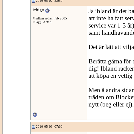
2010-05-02, 22:50
ichigo
Ja ibland är det b
att inte ha fått s
Medlem sedan: feb 2005
Inlägg: 3 988
service var 1-3 å
samt handhavandesf
Det är lätt att vi
Berätta gärna för
dig! Ibland räcker 
att köpa en vettig
Men å andra sidan
tråden om Blocket
nytt (beg eller ej).
2010-05-03, 07:00