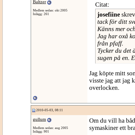
Baltzer
Citat:
Medlem sedan: okt 2005
josefiine
skre
Inlägg: 261
tack för ditt s
Känns mer och 
Jag har oxå ko
från pfaff.
Tycker du det ä
sugen på en. E
Jag köpte mitt som
visste jag att ja
overlocken.
2010-05-03, 08:11
gullum
Om du vill ha båd
symaskiner ett br
Medlem sedan: aug 2005
Inlägg: 901