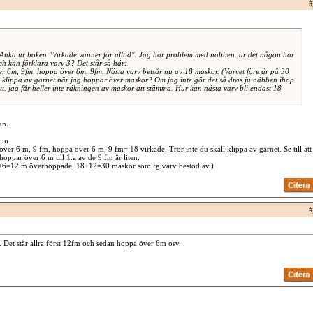
#
 Anka ur boken "Virkade vänner för alltid". Jag har problem med näbben. är det någon här
ch kan förklara varv 3? Det står så här:
r 6m, 9fm, hoppa över 6m, 9fm. Nästa varv betsår nu av 18 maskor. (Varvet före är på 30
 klippa av garnet när jag hoppar över maskor? Om jag inte gör det så dras ju näbben ihop
ätt. jag får heller inte räkningen av maskor att stämma. Hur kan nästa varv bli endast 18
an.
0 m
över 6 m, 9 fm, hoppa över 6 m, 9 fm= 18 virkade. Tror inte du skall klippa av garnet. Se till att
oppar över 6 m till 1:a av de 9 fm är liten.
+6=12 m överhoppade, 18+12=30 maskor som fg varv bestod av.)
#
Det står allra först 12fm och sedan hoppa över 6m osv.