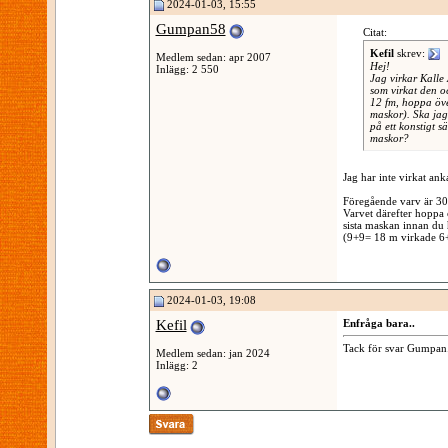
2024-01-03, 15:55
Gumpan58
Citat:
Kefil
skrev:
Medlem sedan: apr 2007
Hej!
Inlägg: 2 550
Jag virkar Kalle
som virkat den o
12 fm, hoppa öve
maskor). Ska jag
på ett konstigt s
maskor?
Jag har inte virkat ank
Föregående varv är 3
Varvet därefter hoppa 
sista maskan innan du h
(9+9= 18 m virkade 6
2024-01-03, 19:08
Kefil
Enfråga bara..
Tack för svar Gumpan. 
Medlem sedan: jan 2024
Inlägg: 2