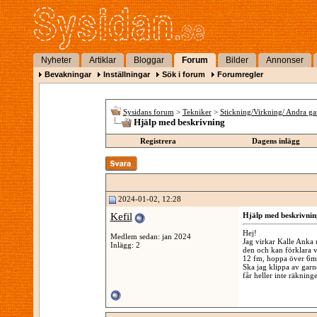
Nyheter
Artiklar
Bloggar
Forum
Bilder
Annonser
Bevakningar
Inställningar
Sök i forum
Forumregler
Sysidans forum
>
Tekniker
>
Stickning/Virkning/ Andra ga
Hjälp med beskrivning
Registrera
Dagens inlägg
2024-01-02, 12:28
Kefil
Hjälp med beskrivnin
Hej!
Medlem sedan: jan 2024
Jag virkar Kalle Anka 
Inlägg: 2
den och kan förklara va
12 fm, hoppa över 6m,
Ska jag klippa av garne
får heller inte räknin