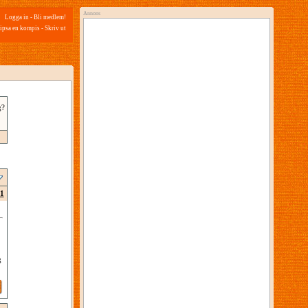
Annons
Logga in
-
Bli medlem!
ipsa en kompis
-
Skriv ut
g?
1
g