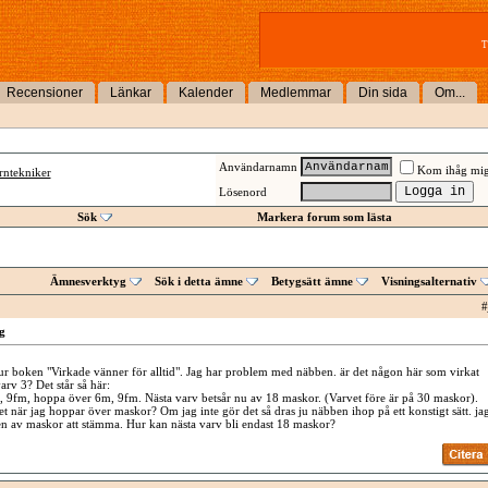
T
Recensioner
Länkar
Kalender
Medlemmar
Din sida
Om...
Användarnamn
Kom ihåg mi
rntekniker
Lösenord
Sök
Markera forum som lästa
Ämnesverktyg
Sök i detta ämne
Betygsätt ämne
Visningsalternativ
#
g
ur boken "Virkade vänner för alltid". Jag har problem med näbben. är det någon här som virkat
rv 3? Det står så här:
 9fm, hoppa över 6m, 9fm. Nästa varv betsår nu av 18 maskor. (Varvet före är på 30 maskor).
t när jag hoppar över maskor? Om jag inte gör det så dras ju näbben ihop på ett konstigt sätt. ja
gen av maskor att stämma. Hur kan nästa varv bli endast 18 maskor?