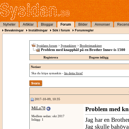
Nyheter
Artiklar
Bloggar
Forum
Bilder
Annonser
Recens
Bevakningar
Inställningar
Sök i forum
Forumregler
Sysidans forum
>
Symaskiner
>
Broderimaskiner
Problem med knapphål på en Brother Innov-is 1500
Registrera
Dagens inlägg
Notiser
Ska du köpa symaskin -
läs detta först!
2017-10-09, 10:35
MiLa78
Problem med kna
Medlem sedan: okt 2017
Jag har en Brothe
Inlägg: 1
Jag skulle bahöva