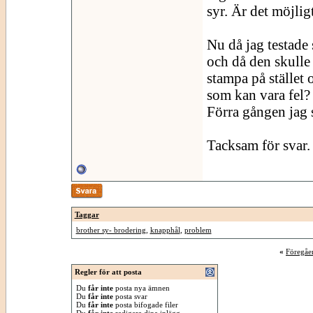
syr. Är det möjlig
Nu då jag testade
och då den skulle
stampa på stället 
som kan vara fel?
Förra gången jag 
Tacksam för svar.
Taggar
brother sy- brodering
,
knapphål
,
problem
«
Föregåe
Regler för att posta
Du
får inte
posta nya ämnen
Du
får inte
posta svar
Du
får inte
posta bifogade filer