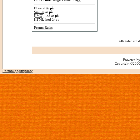
Du
får inte
redigera dina inlägg
BB-kod
är
på
Smilies
är
på
[IMG]
-kod är
på
HTML-kod är
av
Forum Rules
Alla tider är
Powered by
Copyright ©2000 -
Personuppgiftspolicy