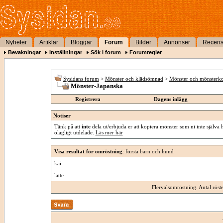
Nyheter
Artiklar
Bloggar
Forum
Bilder
Annonser
Recens
Bevakningar
Inställningar
Sök i forum
Forumregler
Sysidans forum
>
Mönster och klädsömnad
>
Mönster och mönsterko
Mönster-Japanska
Registrera
Dagens inlägg
Notiser
Tänk på att
inte
dela ut/erbjuda er att kopiera mönster som ni inte själva 
olagligt utdelade.
Läs mer här
Visa resultat för omröstning
: första barn och hund
kai
latte
Flervalsomröstning. Antal röst