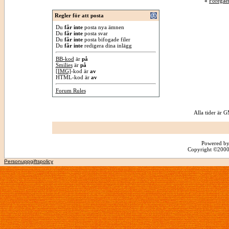
«
Föregåe
Regler för att posta
Du
får inte
posta nya ämnen
Du
får inte
posta svar
Du
får inte
posta bifogade filer
Du
får inte
redigera dina inlägg
BB-kod
är
på
Smilies
är
på
[IMG]
-kod är
av
HTML-kod är
av
Forum Rules
Alla tider är
Powered by
Copyright ©2000 -
Personuppgiftspolicy