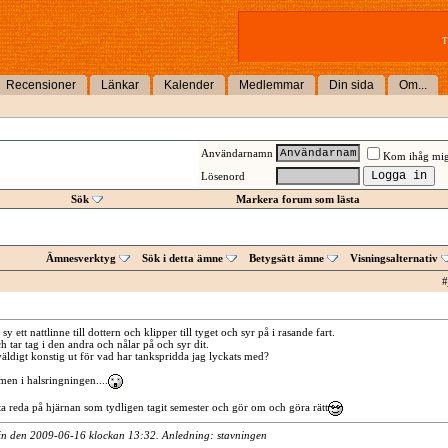
T
Recensioner
Länkar
Kalender
Medlemmar
Din sida
Om...
Användarnamn
Kom ihåg mi
Lösenord
Sök
Markera forum som lästa
Ämnesverktyg
Sök i detta ämne
Betygsätt ämne
Visningsalternativ
#
sy ett nattlinne till dottern och klipper till tyget och syr på i rasande fart.
h tar tag i den andra och nålar på och syr dit.
väldigt konstig ut för vad har tankspridda jag lyckats med?
rmen i halsringningen....
eta reda på hjärnan som tydligen tagit semester och gör om och göra rätt
lin den 2009-06-16 klockan
13:32
. Anledning: stavningen