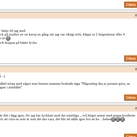
#
 lattjo fel jag med.
lock på
insidan
av en kavaj en gång när jag var riktigt trött, klippt ut 2 högerärmar eller 4
 m.m
 och hoppas på bättre lycka
#
 :-)
tid trösta med något som hennes mamma brukade säga "Någonting ska ju pressen göra, sa
agen i ärmhålet".
#
ste ditt i lägg igen, för jag har lyckkats med det omöiliga ,, två höger armar med massa broderier
r att cöra en som är som det ska vara, det blir ett ställe igen bra att ha ...hehee