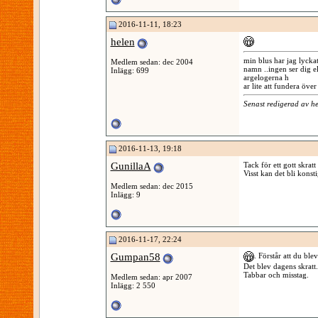
2016-11-11, 18:23
helen
min blus har jag lyckat
Medlem sedan: dec 2004
namn ..ingen ser dig el
Inlägg: 699
argelogerna h
ar lite att fundera öve
Senast redigerad av h
2016-11-13, 19:18
GunillaA
Tack för ett gott skratt 
Visst kan det bli konsti
Medlem sedan: dec 2015
Inlägg: 9
2016-11-17, 22:24
Gumpan58
. Förstår att du bl
Det blev dagens skratt.
Tabbar och misstag.
Medlem sedan: apr 2007
Inlägg: 2 550