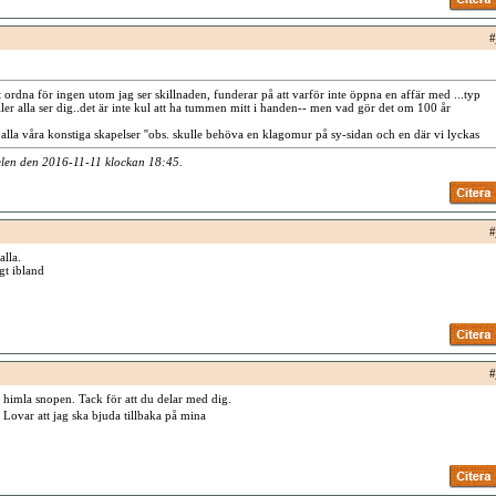
#
 ordna för ingen utom jag ser skillnaden, funderar på att varför inte öppna en affär med ...typ
ler alla ser dig..det är inte kul att ha tummen mitt i handen-- men vad gör det om 100 år
r alla våra konstiga skapelser ''obs. skulle behöva en klagomur på sy-sidan och en där vi lyckas
elen den 2016-11-11 klockan
18:45
.
#
alla.
gt ibland
#
ev himla snopen. Tack för att du delar med dig.
 Lovar att jag ska bjuda tillbaka på mina