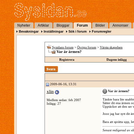
Nyheter
Artiklar
Bloggar
Forum
Bilder
Annonser
Bevakningar
Inställningar
Sök i forum
Forumregler
Sysidans forum
>
Övriga forum
>
Värsta skapelsen
Var är ärmen?
Registrera
Dagens inlägg
2009-06-16, 13:31
xlin
Var är ärmen?
Tänkte bara lite snabbt 
Medlem sedan: feb 2007
Sätter dit ena ärmen oc
Inlägg: 27
Upptäcker att den ser 
Jooo jag har sytt dit ä
Bara att sprätta upp, l
Senast redigerad av x