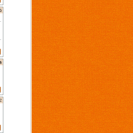
5
6
7