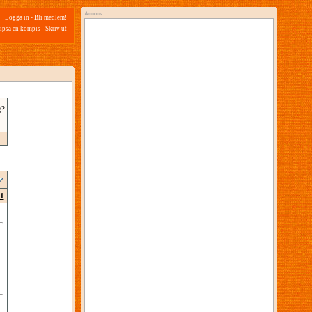
Annons
Logga in
-
Bli medlem!
ipsa en kompis
-
Skriv ut
g?
1