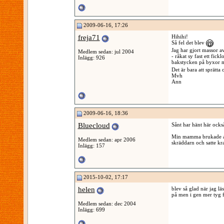
2009-06-16, 17:26
freja71
Hihihi!
Så fel det blev
Jag har gjort massor av
Medlem sedan: jul 2004
- råkat sy fast ett fick
Inlägg: 926
bakstycken på byxor
Det är bara att sprätta
Mvh
Ann
2009-06-16, 18:36
Bluecloud
Sånt har hänt här också
Min mamma brukade all
Medlem sedan: apr 2006
skräddarn och satte kr
Inlägg: 157
2015-10-02, 17:17
helen
blev så glad när jag lä
på men i gen mer tyg fö
Medlem sedan: dec 2004
Inlägg: 699