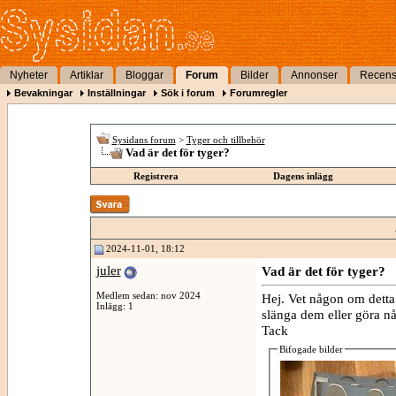
Nyheter
Artiklar
Bloggar
Forum
Bilder
Annonser
Recens
Bevakningar
Inställningar
Sök i forum
Forumregler
Sysidans forum
>
Tyger och tillbehör
Vad är det för tyger?
Registrera
Dagens inlägg
2024-11-01, 18:12
juler
Vad är det för tyger?
Medlem sedan: nov 2024
Hej. Vet någon om detta 
Inlägg: 1
slänga dem eller göra n
Tack
Bifogade bilder