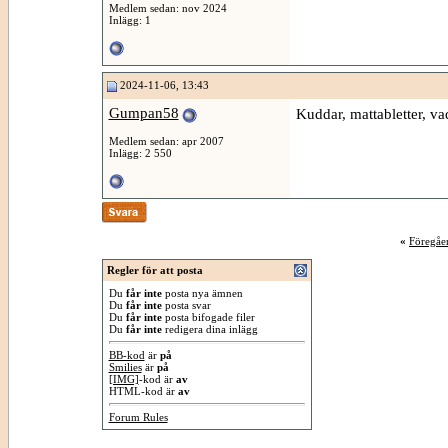
Medlem sedan: nov 2024
Inlägg: 1
2024-11-06, 13:43
Gumpan58
Kuddar, mattabletter, vad
Medlem sedan: apr 2007
Inlägg: 2 550
«
Föregåe
Regler för att posta
Du
får inte
posta nya ämnen
Du
får inte
posta svar
Du
får inte
posta bifogade filer
Du
får inte
redigera dina inlägg
BB-kod
är
på
Smilies
är
på
[IMG]
-kod är
av
HTML-kod är
av
Forum Rules