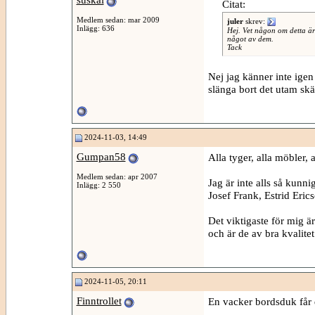
suskal
Citat:
Medlem sedan: mar 2009
juler
skrev:
Inlägg: 636
Hej. Vet någon om detta är 
något av dem.
Tack
Nej jag känner inte igen
slänga bort det utam skä
2024-11-03, 14:49
Gumpan58
Alla tyger, alla möbler, a
Medlem sedan: apr 2007
Jag är inte alls så kunn
Inlägg: 2 550
Josef Frank, Estrid Erics
Det viktigaste för mig ä
och är de av bra kvalitet
2024-11-05, 20:11
Finntrollet
En vacker bordsduk får d