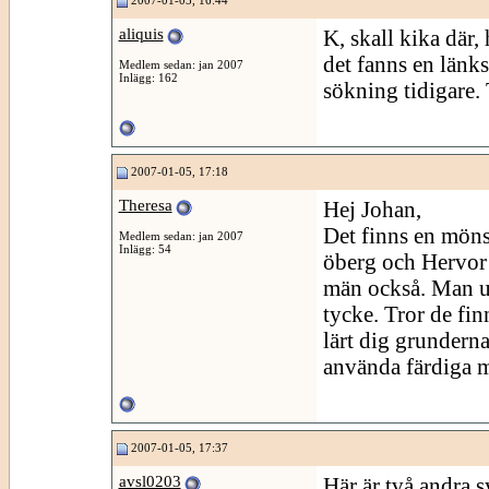
2007-01-05, 16:44
aliquis
K, skall kika där, 
det fanns en länks
Medlem sedan: jan 2007
Inlägg: 162
sökning tidigare.
2007-01-05, 17:18
Theresa
Hej Johan,
Det finns en möns
Medlem sedan: jan 2007
Inlägg: 54
öberg och Hervor E
män också. Man ut
tycke. Tror de fin
lärt dig grunderna
använda färdiga m
2007-01-05, 17:37
avsl0203
Här är två andra s