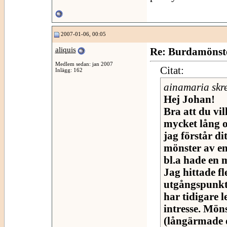
2007-01-06, 00:05
aliquis
Re: Burdamönste
Medlem sedan: jan 2007
Citat:
Inlägg: 162
ainamaria skr
Hej Johan!
Bra att du vil
mycket lång o
jag förstår di
mönster av en
bl.a hade en 
Jag hittade 
utgångspunkt 
har tidigare l
intresse. Mön
(långärmade 