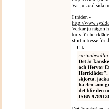
Var ju cool sida 
I tråden -
http://www.sysid
Verkar ju någon ha
kurs för herrkläde
stort intresse för
Citat:
carinabwallin 
Det är kanske
och Hervor E
Herrkläder". 
skjorta, jack
ha den som gr
det blir den m
ISBN 97891360
Det är också en sa