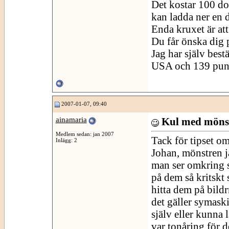
Det kostar 100 do
kan ladda ner en 
Enda kruxet är at
Du får önska dig 
Jag har själv best
USA och 139 pund 
2007-01-07, 09:40
ainamaria
Kul med möns
Medlem sedan: jan 2007
Tack för tipset om
Inlägg: 2
Johan, mönstren j
man ser omkring si
på dem så kritskt
hitta dem på bildr
det gäller symaskin
själv eller kunna 
var tonåring för d