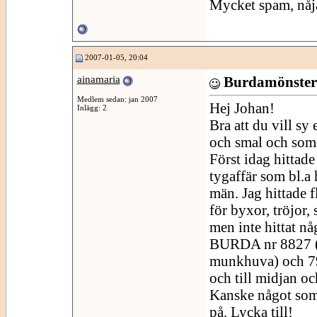
Mycket spam, nåja,
2007-01-05, 20:04
ainamaria
Burdamönster 
Medlem sedan: jan 2007
Hej Johan!
Inlägg: 2
Bra att du vill sy
och smal och som j
Först idag hittade
tygaffär som bl.a
män. Jag hittade
för byxor, tröjor, 
men inte hittat nå
BURDA nr 8827 (l
munkhuva) och 79
och till midjan o
Kanske något som 
på. Lycka till!