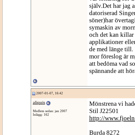
själv.Det har jag 
datoriserad Singer
söner)har övertag
symaskin av mormo
och det kan killar 
applikationer elle
de med länge till.
mor föreslog är m
att bedöma vad so
spännande att höra
2007-01-07, 16:42
aliquis
Mönstrena vi hade
Stil J22501
Medlem sedan: jan 2007
Inlägg: 162
http://www.fjoel
Burda 8272