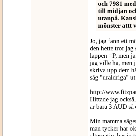
och 7981 med
till midjan o
utanpå. Kansk
mönster attt v
Jo, jag fann ett mö
den hette tror jag
lappen =P, men jag
jag ville ha, men 
skriva upp dem här
såg "uråldriga" ut
http://www.fitzpa
Hittade jag också,
är bara 3 AUD så
Min mamma säger a
man tycker har ok 
alternativ, har ju