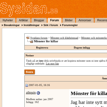
Nyheter
Artiklar
Bloggar
Forum
Bilder
Annonser
Recens
Bevakningar
Inställningar
Sök i forum
Forumregler
Sysidans forum
>
Mönster och klädsömnad
>
Mönster och mönsterko
Mönster för killar
Registrera
Dagens inlägg
Notiser
Tänk på att
inte
dela ut/erbjuda er att kopiera mönster som ni inte själva 
olagligt utdelade.
Läs mer här
Ämn
2007-01-05, 16:16
aliquis
Mönster för kill
Medlem sedan: jan 2007
Jag har inte sytt 
Inlägg: 162