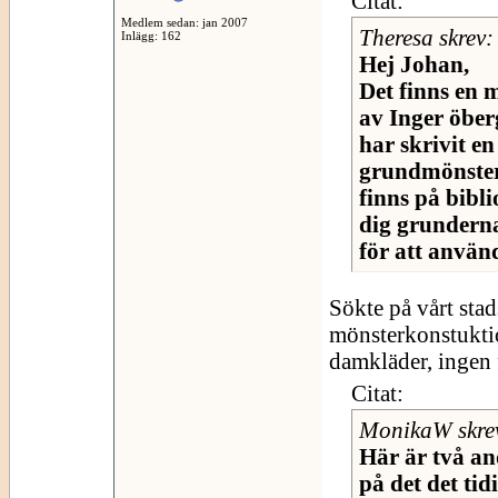
Citat:
Medlem sedan: jan 2007
Theresa skrev:
Inlägg: 162
Hej Johan,
Det finns en
av Inger öber
har skrivit e
grundmönster 
finns på bibli
dig grunderna 
för att använd
Sökte på vårt stad
mönsterkonstukti
damkläder, ingen f
Citat:
MonikaW skre
Här är två an
på det det tid