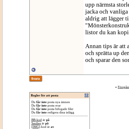
upp närmsta storl
jacka och vanliga
aldrig att lägger t
"Mönsterkonstruk
listor du kan kopi
Annan tips är att
och sprätta up de
och sparar den so
«
Föregåe
Regler för att posta
Du
får inte
posta nya ämnen
Du
får inte
posta svar
Du
får inte
posta bifogade filer
Du
får inte
redigera dina inlägg
BB-kod
är
på
Smilies
är
på
[IMG]
-kod är
av