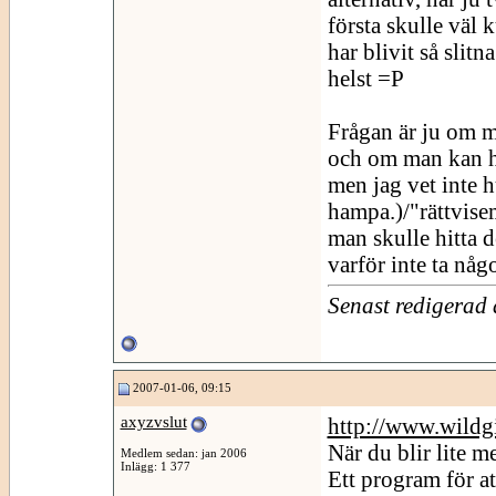
första skulle väl
har blivit så slit
helst =P
Frågan är ju om m
och om man kan hi
men jag vet inte h
hampa.)/"rättvise
man skulle hitta d
varför inte ta någ
Senast redigerad
2007-01-06, 09:15
axyzvslut
http://www.wildg
När du blir lite me
Medlem sedan: jan 2006
Inlägg: 1 377
Ett program för at