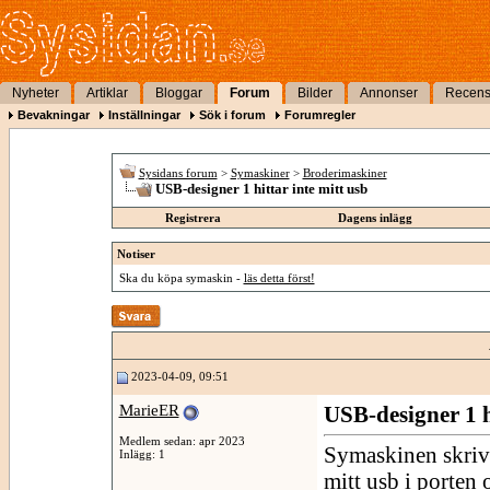
Nyheter
Artiklar
Bloggar
Forum
Bilder
Annonser
Recens
Bevakningar
Inställningar
Sök i forum
Forumregler
Sysidans forum
>
Symaskiner
>
Broderimaskiner
USB-designer 1 hittar inte mitt usb
Registrera
Dagens inlägg
Notiser
Ska du köpa symaskin -
läs detta först!
2023-04-09, 09:51
MarieER
USB-designer 1 h
Medlem sedan: apr 2023
Symaskinen skriver
Inlägg: 1
mitt usb i porten