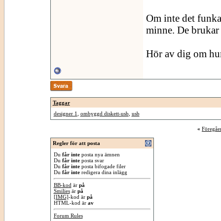
Om inte det funkar
minne. De brukar
Hör av dig om hur
Taggar
designer 1
,
ombyggd diskett-usb
,
usb
«
Föregåe
Regler för att posta
Du
får inte
posta nya ämnen
Du
får inte
posta svar
Du
får inte
posta bifogade filer
Du
får inte
redigera dina inlägg
BB-kod
är
på
Smilies
är
på
[IMG]
-kod är
på
HTML-kod är
av
Forum Rules