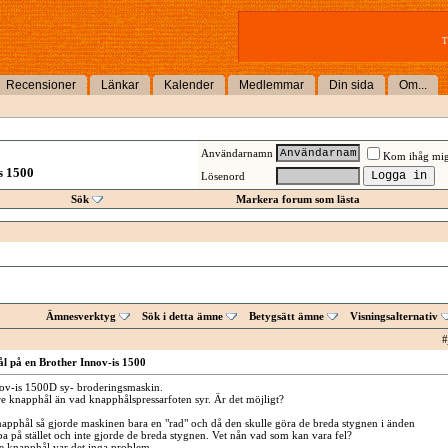
T
Recensioner
Länkar
Kalender
Medlemmar
Din sida
Om...
Användarnamn
Kom ihåg mi
s 1500
Lösenord
Sök
Markera forum som lästa
Ämnesverktyg
Sök i detta ämne
Betygsätt ämne
Visningsalternativ
#
 på en Brother Innov-is 1500
nov-is 1500D sy- broderingsmaskin.
re knapphål än vad knapphålspressarfoten syr. Är det möjligt?
napphål så gjorde maskinen bara en "rad" och då den skulle göra de breda stygnen i änden
a på stället och inte gjorde de breda stygnen. Vet nån vad som kan vara fel?
e knapphål var det inga problem.