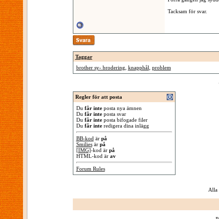
Tacksam för svar.
Taggar
brother sy- brodering
,
knapphål
,
problem
Regler för att posta
Du
får inte
posta nya ämnen
Du
får inte
posta svar
Du
får inte
posta bifogade filer
Du
får inte
redigera dina inlägg
BB-kod
är
på
Smilies
är
på
[IMG]
-kod är
på
HTML-kod är
av
Forum Rules
Alla