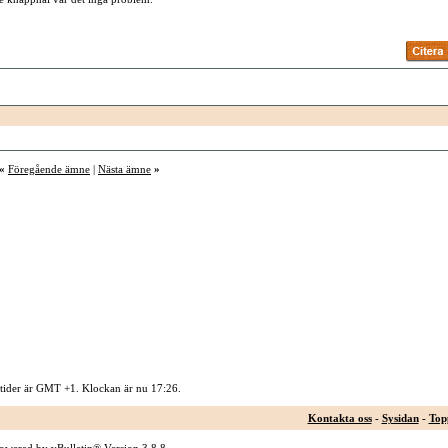
«
Föregående ämne
|
Nästa ämne
»
 tider är GMT +1. Klockan är nu
17:26
.
Kontakta oss
-
Sysidan
-
Top