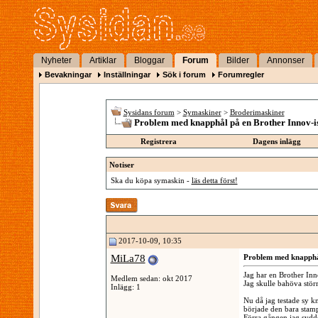
Nyheter
Artiklar
Bloggar
Forum
Bilder
Annonser
Bevakningar
Inställningar
Sök i forum
Forumregler
Sysidans forum
>
Symaskiner
>
Broderimaskiner
Problem med knapphål på en Brother Innov-i
Registrera
Dagens inlägg
Notiser
Ska du köpa symaskin -
läs detta först!
2017-10-09, 10:35
MiLa78
Problem med knapphål
Jag har en Brother In
Medlem sedan: okt 2017
Jag skulle bahöva stör
Inlägg: 1
Nu då jag testade sy k
började den bara stamp
Förra gången jag sydd