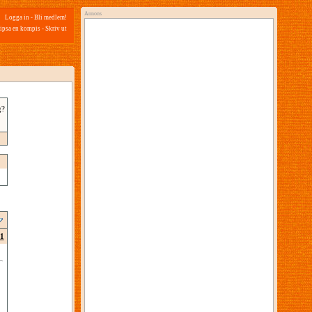
Annons
Logga in
-
Bli medlem!
ipsa en kompis
-
Skriv ut
g?
1