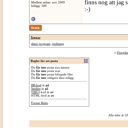
finns nog att jag s
Medlem sedan: nov 2009
Inlägg: 100
:-)
Taggar
dator program
,
quiltning
«
Föregåe
Regler för att posta
Du
får inte
posta nya ämnen
Du
får inte
posta svar
Du
får inte
posta bifogade filer
Du
får inte
redigera dina inlägg
BB-kod
är
på
Smilies
är
på
[IMG]
-kod är
av
HTML-kod är
av
Forum Rules
Alla tider är