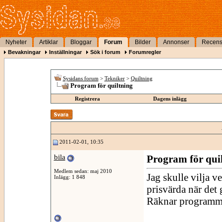
Nyheter
Artiklar
Bloggar
Forum
Bilder
Annonser
Recens
Bevakningar
Inställningar
Sök i forum
Forumregler
Sysidans forum
>
Tekniker
>
Quiltning
Program för quiltning
Registrera
Dagens inlägg
2011-02-01, 10:35
bila
Program för qui
Medlem sedan: maj 2010
Jag skulle vilja v
Inlägg: 1 848
prisvärda när det 
Räknar programme