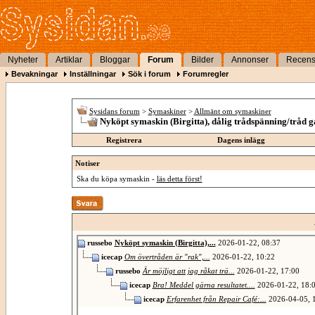
Nyheter
Artiklar
Bloggar
Forum
Bilder
Annonser
Recens
Bevakningar
Inställningar
Sök i forum
Forumregler
Sysidans forum
>
Symaskiner
>
Allmänt om symaskiner
Nyköpt symaskin (Birgitta), dålig trådspänning/tråd gå
Registrera
Dagens inlägg
Notiser
Ska du köpa symaskin -
läs detta först!
russebo
Nyköpt symaskin (Birgitta),...
2026-01-22,
08:37
icecap
Om övertråden är "rak",...
2026-01-22,
10:22
russebo
Är möjligt att jag råkat trä...
2026-01-22,
17:00
icecap
Bra! Meddel gärna resultatet....
2026-01-22,
18:
icecap
Erfarenhet från Repair Café:...
2026-04-05,