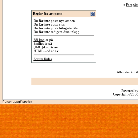
«
Föregåe
Regler för att posta
Du
får inte
posta nya ämnen
Du
får inte
posta svar
Du
får inte
posta bifogade filer
Du
får inte
redigera dina inlägg
BB-kod
är
på
Smilies
är
på
[IMG]
-kod är
av
HTML-kod är
av
Forum Rules
Alla tider är
Powered by
Copyright ©2000 -
Personuppgiftspolicy