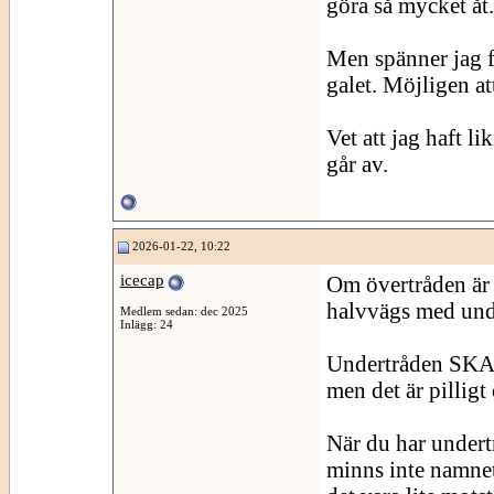
göra så mycket åt.
Men spänner jag fö
galet. Möjligen att
Vet att jag haft l
går av.
2026-01-22, 10:22
icecap
Om övertråden är "
halvvägs med unde
Medlem sedan: dec 2025
Inlägg: 24
Undertråden SKA 
men det är pilligt 
När du har undertr
minns inte namnet 