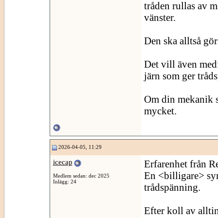
tråden rullas av m
vänster.
Den ska alltså göra
Det vill även med
järn som ger tråd
Om din mekanik se
mycket.
2026-04-05, 11:29
icecap
Erfarenhet från R
En <billigare> sy
Medlem sedan: dec 2025
Inlägg: 24
trådspänning.
Efter koll av allti