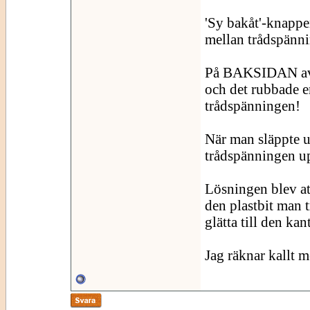
'Sy bakåt'-knappen
mellan trådspänni
På BAKSIDAN av d
och det rubbade e
trådspänningen!
När man släppte up
trådspänningen u
Lösningen blev at
den plastbit man t
glätta till den kan
Jag räknar kallt m