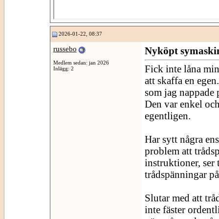
2026-01-22, 08:37
russebo
Nyköpt symaskin 
Medlem sedan: jan 2026
Fick inte låna mi
Inlägg: 2
att skaffa en ege
som jag nappade p
Den var enkel och
egentligen.
Har sytt några en
problem att trådsp
instruktioner, ser 
trådspänningar p
Slutar med att trå
inte fäster ordentl