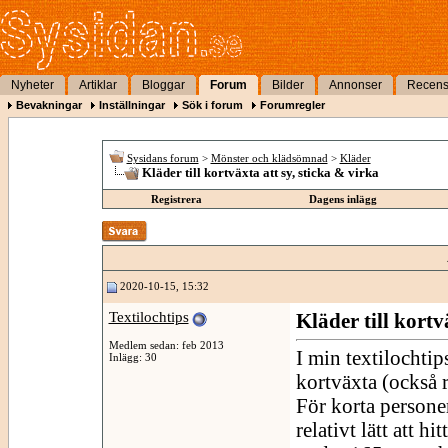
Nyheter
Artiklar
Bloggar
Forum
Bilder
Annonser
Recens
Bevakningar
Inställningar
Sök i forum
Forumregler
Sysidans forum
>
Mönster och klädsömnad
>
Kläder
Kläder till kortväxta att sy, sticka & virka
Registrera
Dagens inlägg
2020-10-15, 15:32
Textilochtips
Kläder till kortv
Medlem sedan: feb 2013
I min textilochtip
Inlägg: 30
kortväxta (också r
För korta persone
relativt lätt att h