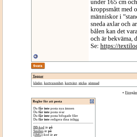
under 165 cm och
kroppsmått med o
människor i ”stan
sneda axlar och ar
bålen kan det vara
och är bekväma, d
Se:
https://textil
Taggar
kläder
,
kortvuxenhet
,
kortväxt
,
sticka
,
sömnad
«
Föregåe
Regler för att posta
Du
får inte
posta nya ämnen
Du
får inte
posta svar
Du
får inte
posta bifogade filer
Du
får inte
redigera dina inlägg
BB-kod
är
på
Smilies
är
på
[IMG]
-kod är
av