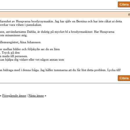
#
rfarenhet av Husqvarna brodyrsymaskin. Jag har själv en Bernina och har inte råkat ut detta
erkar vara vilsen i pannkakan.
nsson, användarnamn Dahlia, är duktig på mycket bl a brodyrmaskiner. Har Husqvarna
nte missminner mig.
dlemsregistret, Aina Johansson
er mellan bilder och följskylte ser du en liten
. Tryck på den
 maila till personen.
an hjälpa dig vidare eller vet någon annan som
kan bidraga med i denna fråga. Jag håller tummarna att du får löst detta problem. Lycka till!
«
Föregående ämne
|
Nästa ämne
»