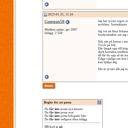
2023-01-31, 11:16
Gumpan58
Jag har tyvärr ingen e
problem. Symaskinen v
Medlem sedan: apr 2007
Jag vet att Aina Joha
Inlägg: 2 550
brodyrmaskin om jag i
Sök rätt på henne i me
Tryck på följ
Där längst upp till hög
skylt kontakta medlem
då får du upp så du kan
Fråga vänligt om hon k
kan hjälpa dig.
Det är tyvärr allt jag 
Regler för att posta
Du
får inte
posta nya ämnen
Du
får inte
posta svar
Du
får inte
posta bifogade filer
Du
får inte
redigera dina inlägg
BB-kod
är
på