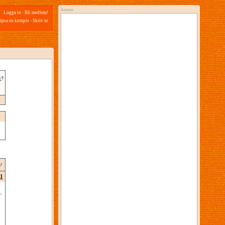
Annons
Logga in
-
Bli medlem!
ipsa en kompis
-
Skriv ut
g?
1