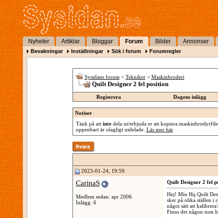
Nyheter
Artiklar
Bloggar
Forum
Bilder
Annonser
Bevakningar
Inställningar
Sök i forum
Forumregler
Sysidans forum
>
Tekniker
>
Maskinbroderi
Quilt Designer 2 fel position
Registrera
Dagens inlägg
Notiser
Tänk på att
inte
dela ut/erbjuda er att kopiera maskinbrodyrfiler
uppenbart är olagligt utdelade.
Läs mer här
2023-01-24, 19:59
CarinaS
Quilt Designer 2 fel p
Hej! Min Hq Quilt Desi
Medlem sedan: apr 2006
sker på olika ställen 
Inlägg: 6
något sätt att kalibrer
Finns det någon som ha