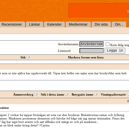
T
Recensioner
Länkar
Kalender
Medlemmar
Din sida
Om...
Användarnamn
Kom ihåg mi
Lösenord
Sök
Markera forum som lästa
 som ni inte själva har upphovsrätt till. Tipsa inte heller om sajter som har brodyrfiler som helt
Ämnesverktyg
Sök i detta ämne
Betygsätt ämne
Visningsalternativ
#
osition
gner 2 verkar ha tappat förmågan att veta var den broderar. Bokstävernas ramar och fyllning
i ramen. Maskinen protesterar dessutom och hävdar fel båge när jag startar sömnaden. Finns det
a? Jag har tagit bort armen och satt tillbaka och stängt av och på maskinen...
r en klok tanke kring detta? //Carina