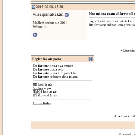
2016-09-08, 15:26
vilseipannkakan
Hur många gram ull krävs till 
Jag vill våtfilta ull så det räcker
Medlem sedan: jun 2014
lite för varje månad, om priset s
Inlägg: 36
«
Föregåe
Regler för att posta
Du
får inte
posta nya ämnen
Du
får inte
posta svar
Du
får inte
posta bifogade filer
Du
får inte
redigera dina inlägg
BB-kod
är
på
Smilies
är
på
[IMG]
-kod är
av
HTML-kod är
av
Forum Rules
Alla tider är
Powered by