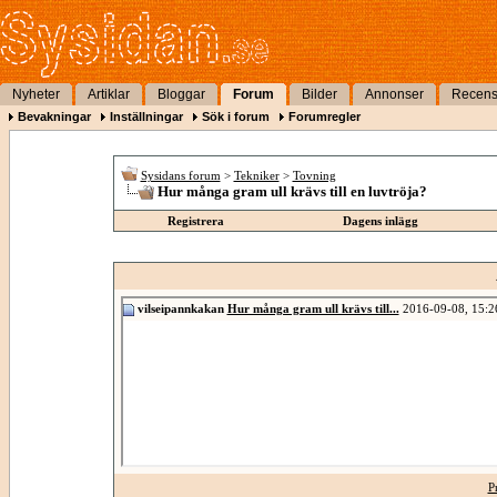
Nyheter
Artiklar
Bloggar
Forum
Bilder
Annonser
Recens
Bevakningar
Inställningar
Sök i forum
Forumregler
Sysidans forum
>
Tekniker
>
Tovning
Hur många gram ull krävs till en luvtröja?
Registrera
Dagens inlägg
vilseipannkakan
Hur många gram ull krävs till...
2016-09-08,
15:2
P