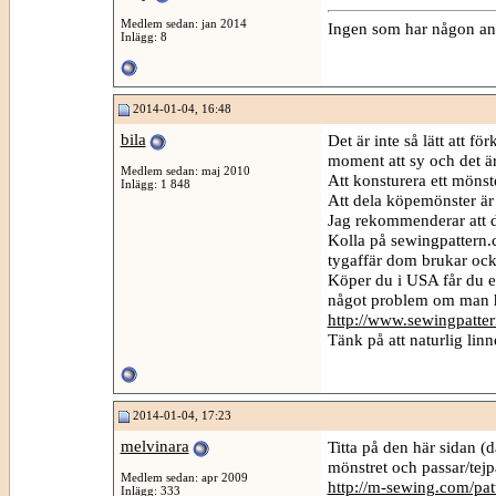
Medlem sedan: jan 2014
Ingen som har någon a
Inlägg: 8
2014-01-04, 16:48
bila
Det är inte så lätt att f
moment att sy och det är
Medlem sedan: maj 2010
Att konsturera ett mönste
Inlägg: 1 848
Att dela köpemönster är i
Jag rekommenderar att d
Kolla på sewingpattern.
tygaffär dom brukar ock
Köper du i USA får du e
något problem om man h
http://www.sewingpatte
Tänk på att naturlig lin
2014-01-04, 17:23
melvinara
Titta på den här sidan (dä
mönstret och passar/tejpa
Medlem sedan: apr 2009
http://m-sewing.com/pat
Inlägg: 333