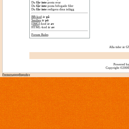
Du
får inte
posta svar
Du
får inte
posta bifogade filer
Du
får inte
redigera dina inlägg
BB-kod
är
på
Smilies
är
på
[IMG]
-kod är
av
HTML-kod är
av
Forum Rules
Alla tider är
Powered by
Copyright ©2000 -
Personuppgiftspolicy