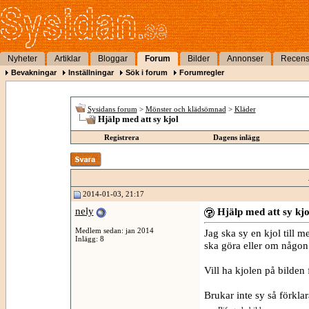
Nyheter
Artiklar
Bloggar
Forum
Bilder
Annonser
Recens
Bevakningar
Inställningar
Sök i forum
Forumregler
Sysidans forum
>
Mönster och klädsömnad
>
Kläder
Hjälp med att sy kjol
Registrera
Dagens inlägg
2014-01-03, 21:17
nely
Hjälp med att sy kjo
Medlem sedan: jan 2014
Jag ska sy en kjol till
Inlägg: 8
ska göra eller om någon
Vill ha kjolen på bilden f
Brukar inte sy så förkla