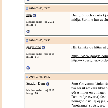
2014-01-05, 09:25
lilja
Den grön och svarta kjole
midja. Ser inte hur avslu
Medlem sedan: jun 2012
Inlägg: 17
2014-01-05, 09:36
graystone
Här kanske du hittar någo
Medlem sedan: maj 2005
https://www.google.com/
Inlägg: 117
http://wkdesigner.wordpr
2014-01-05, 16:32
Spader-Dam
Som Graystone länka så 
två ser ut att vara likna
Medlem sedan: maj 2011
göras i mer en ett lager.
Inlägg: 165
Den tredje (svarta) fast 
nonagon osv. Oj oj jag
"spetsarna" spetsigare.