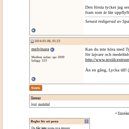
Den första tycker jag se
fram som är lite uppflyft.
Senast redigerad av S
2014-01-06, 01:23
melvinara
Kan du inte höra med Ty
för lajvare och medelti
Medlem sedan: apr 2009
http://www.textilcentrum
Inlägg: 333
Än en gång, Lycka till!
Taggar
kjol
,
medeltid
«
Föregåe
Regler för att posta
Du
får inte
posta nya ämnen