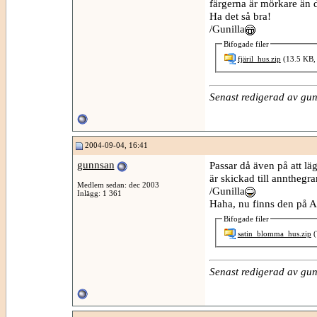
färgerna är mörkare än 
Ha det så bra!
/Gunilla
Bifogade filer
fjäril_hus.zip
(13.5 KB, 
Senast redigerad av gu
2004-09-04, 16:41
gunnsan
Passar då även på att l
är skickad till annthegra
Medlem sedan: dec 2003
/Gunilla
Inlägg: 1 361
Haha, nu finns den på A
Bifogade filer
satin_blomma_hus.zip
(
Senast redigerad av gu