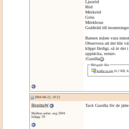
Ljusröd
Röd
Mörkröd
Grön
Mörkbrun
Guldtråd till inramninge
Ramen måste vara minst 1
Observera att det blir v
klippt färdigt, så är det i
upptäcka, rentav.
/Gunilla
Bifogade filer
kräfta xs.zip
(6.2 KB, 42
2004-08-22, 10:22
BirgittaW
Tack Gunilla för de jätt
Medlem sedan: aug 2004
Inlägg: 59