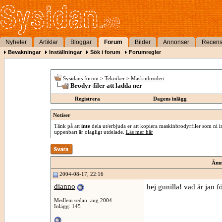
Nyheter
Artiklar
Bloggar
Forum
Bilder
Annonser
Recens
Bevakningar
Inställningar
Sök i forum
Forumregler
Sysidans forum
>
Tekniker
>
Maskinbroderi
Brodyr-filer att ladda ner
Registrera
Dagens inlägg
Notiser
Tänk på att
inte
dela ut/erbjuda er att kopiera maskinbrodyrfiler som ni int
uppenbart är olagligt utdelade.
Läs mer här
Ämn
2004-08-17, 22:16
dianno
hej gunilla! vad är jan 
Medlem sedan: aug 2004
Inlägg: 145