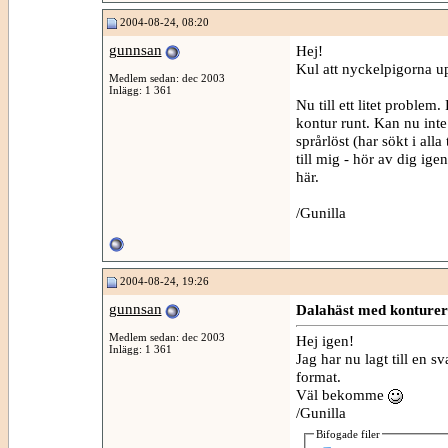
2004-08-24, 08:20
gunnsan
Hej!
Kul att nyckelpigorna u
Medlem sedan: dec 2003
Inlägg: 1 361
Nu till ett litet problem
kontur runt. Kan nu inte 
språrlöst (har sökt i all
till mig - hör av dig ig
här.
/Gunilla
2004-08-24, 19:26
gunnsan
Dalahäst med konturer
Medlem sedan: dec 2003
Hej igen!
Inlägg: 1 361
Jag har nu lagt till en 
format.
Väl bekomme
/Gunilla
Bifogade filer