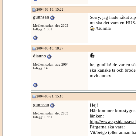
2004-08-18, 15:22
gunnsan
Sorry, jag hade råkat zi
nu ska det vara en HUS-f
Medlem sedan: dec 2003
/Gunilla
Inlägg: 1 361
2004-08-18, 18:27
dianno
hej gunilla! de var en s
Medlem sedan: aug 2004
Inlägg: 145
ska kanske ta och brodera
mvh annex
2004-08-21, 15:18
gunnsan
Hej!
Här kommer korsstygns-br
Medlem sedan: dec 2003
länken:
Inlägg: 1 361
http://www.sysidan.se/
Färgerna ska vara:
Vit/beige (eller annan b