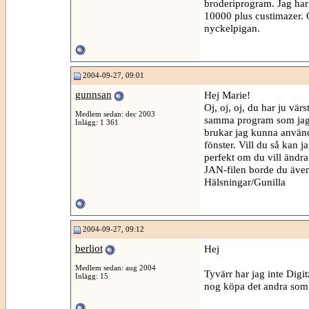
broderiprogram. Jag ha
10000 plus custimazer. G
nyckelpigan.
2004-09-27, 09:01
gunnsan
Hej Marie!
Oj, oj, oj, du har ju vä
Medlem sedan: dec 2003
samma program som jag h
Inlägg: 1 361
brukar jag kunna använda
fönster. Vill du så kan j
perfekt om du vill ändra 
JAN-filen borde du även
Hälsningar/Gunilla
2004-09-27, 09:12
berliot
Hej
Medlem sedan: aug 2004
Tyvärr har jag inte Digi
Inlägg: 15
nog köpa det andra som d