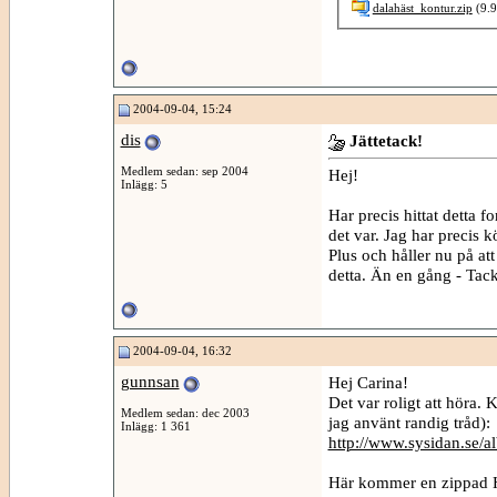
dalahäst_kontur.zip
(9.9
2004-09-04, 15:24
dis
Jättetack!
Medlem sedan: sep 2004
Hej!
Inlägg: 5
Har precis hittat detta f
det var. Jag har precis
Plus och håller nu på att
detta. Än en gång - Tac
2004-09-04, 16:32
gunnsan
Hej Carina!
Det var roligt att höra. 
Medlem sedan: dec 2003
jag använt randig tråd):
Inlägg: 1 361
http://www.sysidan.se/
Här kommer en zippad HUS