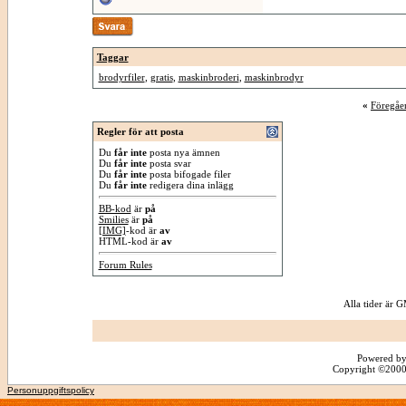
Taggar
brodyrfiler
,
gratis
,
maskinbroderi
,
maskinbrodyr
«
Föregåe
Regler för att posta
Du
får inte
posta nya ämnen
Du
får inte
posta svar
Du
får inte
posta bifogade filer
Du
får inte
redigera dina inlägg
BB-kod
är
på
Smilies
är
på
[IMG]
-kod är
av
HTML-kod är
av
Forum Rules
Alla tider är
Powered by
Copyright ©2000 -
Personuppgiftspolicy