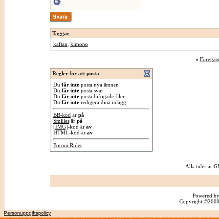
Taggar
kaftan
,
kimono
«
Föregåe
Regler för att posta
Du
får inte
posta nya ämnen
Du
får inte
posta svar
Du
får inte
posta bifogade filer
Du
får inte
redigera dina inlägg
BB-kod
är
på
Smilies
är
på
[IMG]
-kod är
av
HTML-kod är
av
Forum Rules
Alla tider är
Powered by
Copyright ©2000 -
Personuppgiftspolicy