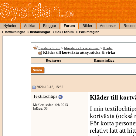
Nyheter
Artiklar
Bloggar
Forum
Bilder
Annonser
Recens
Bevakningar
Inställningar
Sök i forum
Forumregler
Sysidans forum
>
Mönster och klädsömnad
>
Kläder
Kläder till kortväxta att sy, sticka & virka
Registrera
Dagens inlägg
2020-10-15, 15:32
Textilochtips
Kläder till kortv
Medlem sedan: feb 2013
I min textilochtip
Inlägg: 30
kortväxta (också r
För korta persone
relativt lätt att h