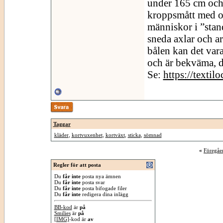
under 165 cm och
kroppsmått med o
människor i ”stan
sneda axlar och ar
bålen kan det vara
och är bekväma, d
Se:
https://textil
Taggar
kläder
,
kortvuxenhet
,
kortväxt
,
sticka
,
sömnad
«
Föregåe
Regler för att posta
Du
får inte
posta nya ämnen
Du
får inte
posta svar
Du
får inte
posta bifogade filer
Du
får inte
redigera dina inlägg
BB-kod
är
på
Smilies
är
på
[IMG]
-kod är
av