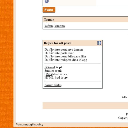
Taggar
kaftan
,
kimono
Regler för att posta
Du
får inte
posta nya ämnen
Du
får inte
posta svar
Du
får inte
posta bifogade filer
Du
får inte
redigera dina inlägg
BB-kod
är
på
Smilies
är
på
[IMG]
-kod är
av
HTML-kod är
av
Forum Rules
Alla
P
Copyrig
Personuppgiftspolicy