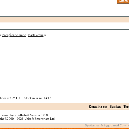
«
Föregående ämne
|
Nästa ämne
»
 tider är GMT +1. Klockan är nu
13:12
.
Kontakta oss
-
Sysidan
-
Top
owered by vBulletin® Version 3.8.8
ht ©2000 - 2026, Jelsoft Enterprises Ltd.
Sysidan.se är byggd med
Commu