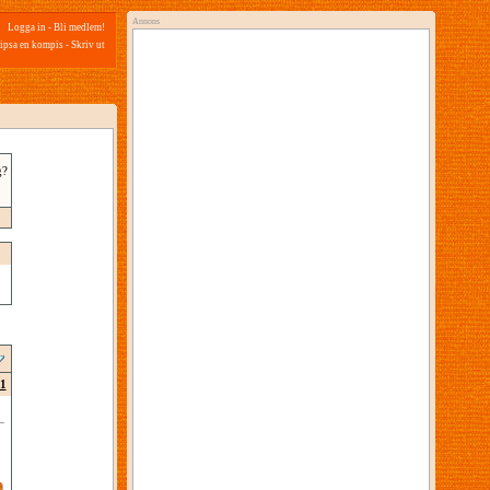
Annons
Logga in
-
Bli medlem!
ipsa en kompis
-
Skriv ut
g?
1