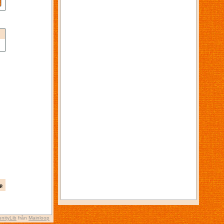
p
nityLib
från
Mainloop