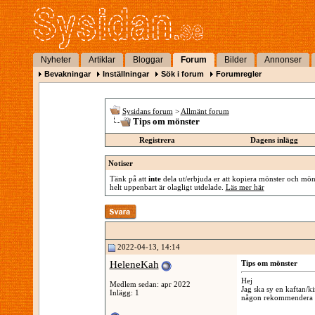
Nyheter
Artiklar
Bloggar
Forum
Bilder
Annonser
Bevakningar
Inställningar
Sök i forum
Forumregler
Sysidans forum
>
Allmänt forum
Tips om mönster
Registrera
Dagens inlägg
Notiser
Tänk på att
inte
dela ut/erbjuda er att kopiera mönster och mönst
helt uppenbart är olagligt utdelade.
Läs mer här
2022-04-13, 14:14
HeleneKah
Tips om mönster
Hej
Medlem sedan: apr 2022
Jag ska sy en kaftan/k
Inlägg: 1
någon rekommendera nå