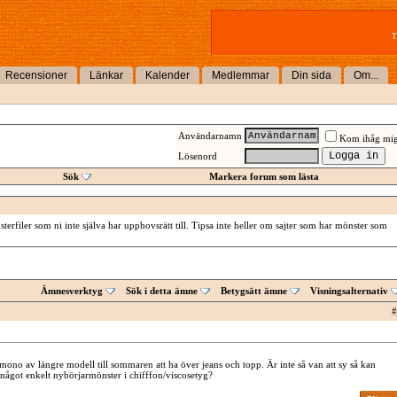
T
Recensioner
Länkar
Kalender
Medlemmar
Din sida
Om...
Användarnamn
Kom ihåg mi
Lösenord
Sök
Markera forum som lästa
erfiler som ni inte själva har upphovsrätt till. Tipsa inte heller om sajter som har mönster som
Ämnesverktyg
Sök i detta ämne
Betygsätt ämne
Visningsalternativ
#
imono av längre modell till sommaren att ha över jeans och topp. Är inte så van att sy så kan
got enkelt nybörjarmönster i chifffon/viscosetyg?