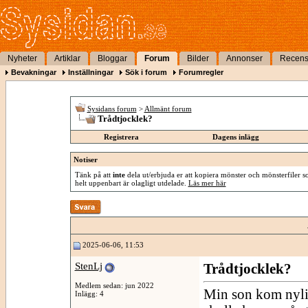
Nyheter
Artiklar
Bloggar
Forum
Bilder
Annonser
Recens
Bevakningar
Inställningar
Sök i forum
Forumregler
Sysidans forum
>
Allmänt forum
Trådtjocklek?
Registrera
Dagens inlägg
Notiser
Tänk på att
inte
dela ut/erbjuda er att kopiera mönster och mönsterfiler so
helt uppenbart är olagligt utdelade.
Läs mer här
2025-06-06, 11:53
StenLj
Trådtjocklek?
Medlem sedan: jun 2022
Min son kom nylig
Inlägg: 4