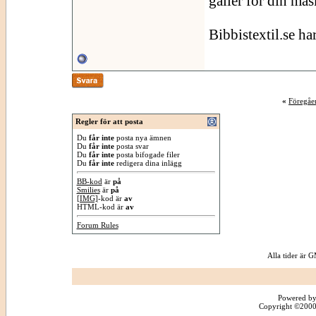
gäller för din mas
Bibbistextil.se ha
«
Föregåe
Regler för att posta
Du
får inte
posta nya ämnen
Du
får inte
posta svar
Du
får inte
posta bifogade filer
Du
får inte
redigera dina inlägg
BB-kod
är
på
Smilies
är
på
[IMG]
-kod är
av
HTML-kod är
av
Forum Rules
Alla tider är
Powered by
Copyright ©2000 -