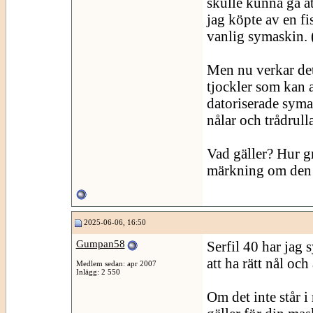
skulle kunna gå at
jag köpte av en fi
vanlig symaskin. 
Men nu verkar det 
tjockler som kan 
datoriserade syma
nålar och trådrulla
Vad gäller? Hur g
märkning om den
2025-06-06, 16:50
Gumpan58
Serfil 40 har jag 
att ha rätt nål oc
Medlem sedan: apr 2007
Inlägg: 2 550
Om det inte står i