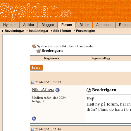
Nyheter
Artiklar
Bloggar
Forum
Bilder
Annonser
Recens
Bevakningar
Inställningar
Sök i forum
Forumregler
Sysidans forum
>
Tekniker
>
Handbroderi
Broderigarn
Registrera
Dagens inlägg
2024-12-13, 17:23
Nika.Afuera
Broderigarn
Medlem sedan: dec 2024
Hej!
Inlägg: 1
Helt ny på forum, har i
ifrån? Finns de bara i 
2024-12-16, 11:46