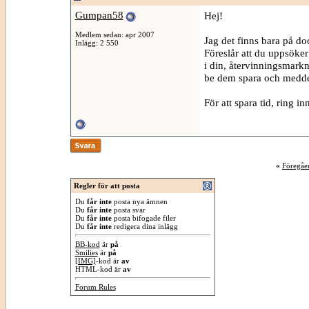
Gumpan58
Hej!
Medlem sedan: apr 2007
Jag det finns bara på do
Inlägg: 2 550
Föreslår att du uppsök
i din, återvinningsmarkn
be dem spara och medde
För att spara tid, ring
«
Föregåe
Regler för att posta
Du
får inte
posta nya ämnen
Du
får inte
posta svar
Du
får inte
posta bifogade filer
Du
får inte
redigera dina inlägg
BB-kod
är
på
Smilies
är
på
[IMG]
-kod är
av
HTML-kod är
av
Forum Rules