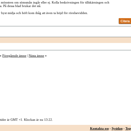
på mönstren om sömsmån ingår eller ej. Kolla beskrivningen för tillskärningen och
. På dessa blad brukar det stå.
r byst midja och höft kom ihåg att även ta höjd för rörelsevidden.
«
Föregående ämne
|
Nästa ämne
»
 tider är GMT +1. Klockan är nu
13:22
.
Kontakta oss
-
Sysidan
-
Top