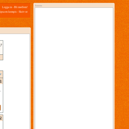
Annons
Logga in
-
Bli medlem!
ipsa en kompis
-
Skriv ut
g?
1
2