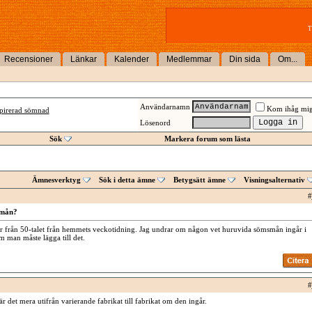
T
Recensioner
Länkar
Kalender
Medlemmar
Din sida
Om...
Användarnamn
Kom ihåg mi
spirerad sömnad
Lösenord
Sök
Markera forum som lästa
Ämnesverktyg
Sök i detta ämne
Betygsätt ämne
Visningsalternativ
#
smån?
er från 50-talet från hemmets veckotidning. Jag undrar om någon vet huruvida sömsmån ingår i
m man måste lägga till det.
#
r det mera utifrån varierande fabrikat till fabrikat om den ingår.