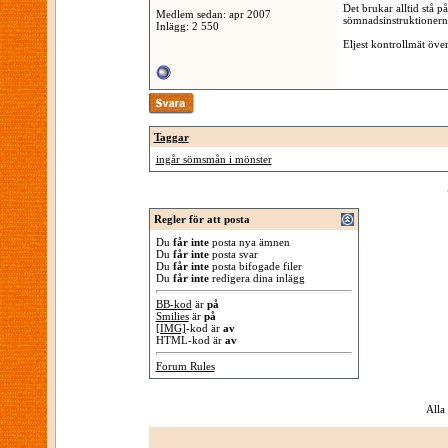
Det brukar alltid stå 
Medlem sedan: apr 2007
sömnadsinstruktionerna
Inlägg: 2 550
Eljest kontrollmät öve
Taggar
ingår sömsmån i mönster
Regler för att posta
Du
får inte
posta nya ämnen
Du
får inte
posta svar
Du
får inte
posta bifogade filer
Du
får inte
redigera dina inlägg
BB-kod
är
på
Smilies
är
på
[IMG]
-kod är
av
HTML-kod är
av
Forum Rules
Alla