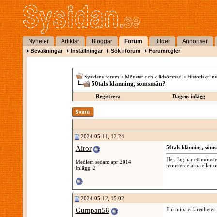
Nyheter
Artiklar
Bloggar
Forum
Bilder
Annonser
Bevakningar
Inställningar
Sök i forum
Forumregler
Sysidans forum
>
Mönster och klädsömnad
>
Historiskt in
50tals klänning, sömsmån?
Registrera
Dagens inlägg
2024-05-11, 12:24
Airor
50tals klänning, söm
Hej. Jag har ett mönst
Medlem sedan: apr 2014
mönsterdelarna eller o
Inlägg: 2
2024-05-12, 15:02
Gumpan58
Enl mina erfarenheter ä