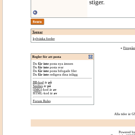
stiger.
Taggar
kylväska forder
«
Föregåe
Regler för att posta
Du
får inte
posta nya ämnen
Du
får inte
posta svar
Du
får inte
posta bifogade filer
Du
får inte
redigera dina inlägg
BB-kod
är
på
Smilies
är
på
[IMG]
-kod är
av
HTML-kod är
av
Forum Rules
Alla tider är
Powered by