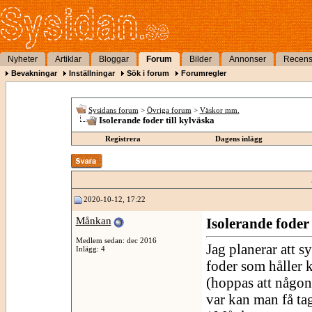
Nyheter
Artiklar
Bloggar
Forum
Bilder
Annonser
Recens
Bevakningar
Inställningar
Sök i forum
Forumregler
Sysidans forum
>
Övriga forum
>
Väskor mm.
Isolerande foder till kylväska
Registrera
Dagens inlägg
2020-10-12, 17:22
Månkan
Isolerande foder 
Medlem sedan: dec 2016
Jag planerar att s
Inlägg: 4
foder som håller k
(hoppas att någon
var kan man få ta