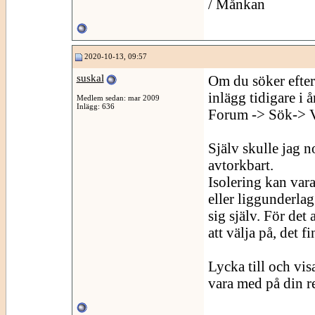
/ Månkan
2020-10-13, 09:57
suskal
Om du söker efte
inlägg tidigare i år
Medlem sedan: mar 2009
Inlägg: 636
Forum -> Sök-> V
Själv skulle jag 
avtorkbart.
Isolering kan vara
eller liggunderla
sig själv. För det
att välja på, det f
Lycka till och vis
vara med på din r