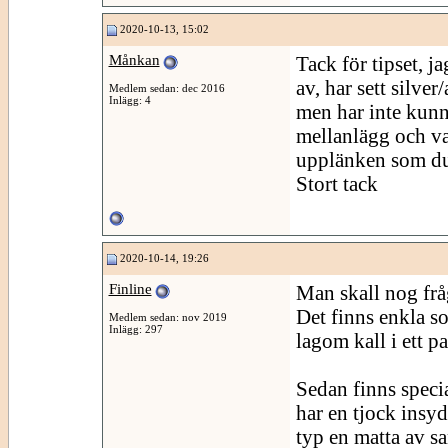
2020-10-13, 15:02
Månkan
Tack för tipset, ja
av, har sett silve
Medlem sedan: dec 2016
Inlägg: 4
men har inte kunn
mellanlägg och va
upplänken som du
Stort tack
2020-10-14, 19:26
Finline
Man skall nog frå
Det finns enkla 
Medlem sedan: nov 2019
Inlägg: 297
lagom kall i ett p
Sedan finns speci
har en tjock insy
typ en matta av s