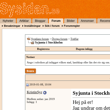
Nyheter
Artiklar
Bloggar
Forum
Bilder
Annonser
Recens
Bevakningar
Inställningar
Sök i forum
Forumregler
Sysidans forum
>
Övriga forum
>
Träffar
Syjunta i Stockholm
Registrera
Dagens inlägg
Notiser
Ange i rubriken på inlägget vilken stad, landskap eller län det rör sig om.
2019-01-08, 10:04
KristinSyr
Syjunta i Stock
Medlem sedan: jan 2019
Hej på er!
Inlägg: 1
Jag undrar om det 