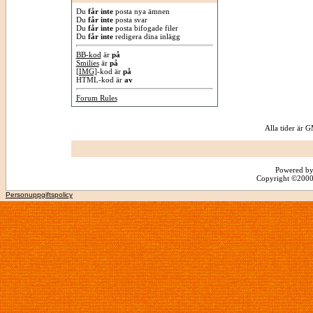
Du
får inte
posta nya ämnen
Du
får inte
posta svar
Du
får inte
posta bifogade filer
Du
får inte
redigera dina inlägg
BB-kod
är
på
Smilies
är
på
[IMG]
-kod är
på
HTML-kod är
av
Forum Rules
Alla tider är
Powered by
Copyright ©2000 -
Personuppgiftspolicy