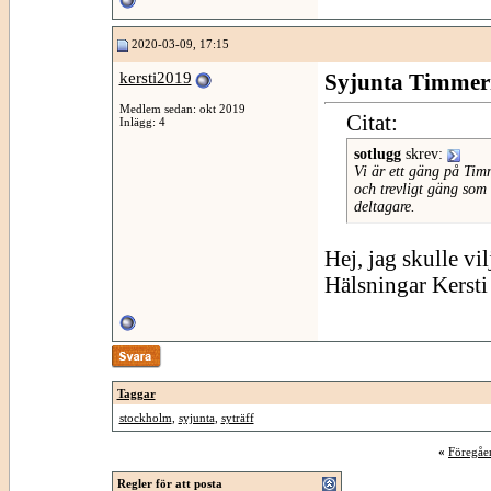
2020-03-09, 17:15
kersti2019
Syjunta Timme
Medlem sedan: okt 2019
Citat:
Inlägg: 4
sotlugg
skrev:
Vi är ett gäng på Tim
och trevligt gäng som h
deltagare.
Hej, jag skulle v
Hälsningar Kersti
Taggar
stockholm
,
syjunta
,
syträff
«
Föregåe
Regler för att posta