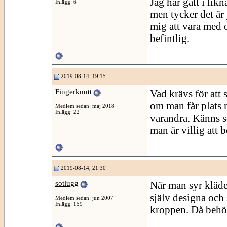
Jag har gått i lik
Inlägg: 6
men tycker det är 
mig att vara med o
befintlig.
2019-08-14, 19:15
Fingerknutt
Vad krävs för att 
om man får plats 
Medlem sedan: maj 2018
Inlägg: 22
varandra. Känns s
man är villig att b
2019-08-14, 21:30
sotlugg
När man syr kläder
själv designa och
Medlem sedan: jun 2007
Inlägg: 159
kroppen. Då behöv