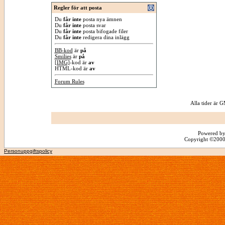
Regler för att posta
Du
får inte
posta nya ämnen
Du
får inte
posta svar
Du
får inte
posta bifogade filer
Du
får inte
redigera dina inlägg
BB-kod
är
på
Smilies
är
på
[IMG]
-kod är
av
HTML-kod är
av
Forum Rules
Alla tider är
Powered by
Copyright ©2000 -
Personuppgiftspolicy