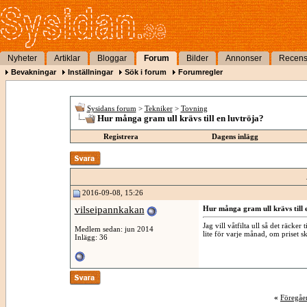
Nyheter
Artiklar
Bloggar
Forum
Bilder
Annonser
Recens
Bevakningar
Inställningar
Sök i forum
Forumregler
Sysidans forum
>
Tekniker
>
Tovning
Hur många gram ull krävs till en luvtröja?
Registrera
Dagens inlägg
2016-09-08, 15:26
vilseipannkakan
Hur många gram ull krävs till 
Jag vill våtfilta ull så det räcker
Medlem sedan: jun 2014
lite för varje månad, om priset s
Inlägg: 36
«
Föregåe