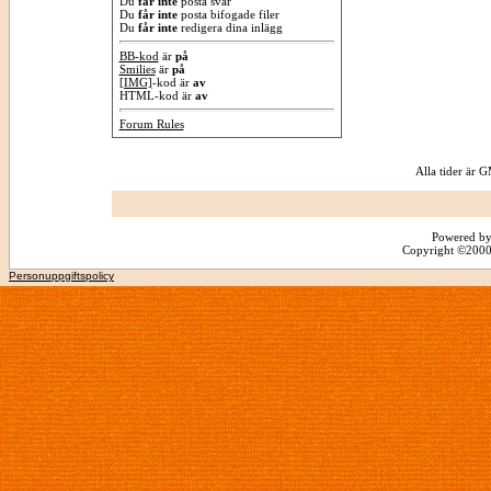
Du
får inte
posta svar
Du
får inte
posta bifogade filer
Du
får inte
redigera dina inlägg
BB-kod
är
på
Smilies
är
på
[IMG]
-kod är
av
HTML-kod är
av
Forum Rules
Alla tider är
Powered by
Copyright ©2000 -
Personuppgiftspolicy