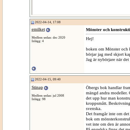
2022-04-14, 17:08
emilket
Mönster och konstrukt
Medlem sedan: dec 2020
Hej!
Inlägg: 4
boken om Mönster och k
börjar jag med skjort ka
Jag är nybörjare när det
2022-04-15, 09:40
Stinap
Öbergs bok handlar fram
mängd andra modeller. G
Medlem sedan: jul 2008
det upp hur man konstru
Inlägg: 98
kroppsmått. Beskrivninge
svenska.
Det framgår inte om det 
bok om mönsterkonstrukti
vet inte om den är anno
På engelska finns det me