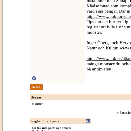
Instämmer med Stinap. I
Klädsömnad som komplett
värd sina pengar. Där i
https://www.bokborsen
Tips om det blir rynkigt 
register att fylla i sina
mönster.
Inger Öbergs och Hervo
Natur och Kultur,
www.n
https://www.nok.se/titlar
många mönster du behöv
på antikvariat.
Taggar
mönster
«
Föregåe
Regler för att posta
Du
får inte
posta nya ämnen