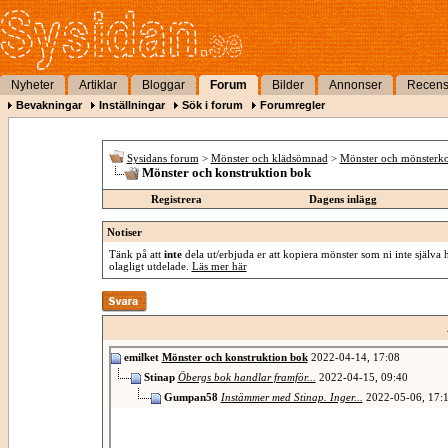
Nyheter
Artiklar
Bloggar
Forum
Bilder
Annonser
Recens
Bevakningar
Inställningar
Sök i forum
Forumregler
Sysidans forum
>
Mönster och klädsömnad
>
Mönster och mönsterko
Mönster och konstruktion bok
Registrera
Dagens inlägg
Notiser
Tänk på att
inte
dela ut/erbjuda er att kopiera mönster som ni inte själva 
olagligt utdelade.
Läs mer här
emilket
Mönster och konstruktion bok
2022-04-14,
17:08
Stinap
Öbergs bok handlar framför...
2022-04-15,
09:40
Gumpan58
Instämmer med Stinap. Inger...
2022-05-06,
17: