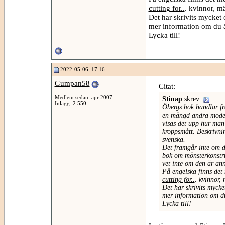
cutting for..
. kvinnor, m
Det har skrivits mycket
mer information om du är
Lycka till!
2022-05-06, 17:16
Gumpan58
Citat:
Medlem sedan: apr 2007
Stinap
skrev:
Inlägg: 2 550
Öbergs bok handlar fr
en mängd andra modell
visas det upp hur man
kroppsmått. Beskrivnin
svenska.
Det framgår inte om de
bok om mönsterkonstruk
vet inte om den är an
På engelska finns det 
cutting for..
. kvinnor,
Det har skrivits mycke
mer information om du 
Lycka till!