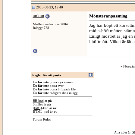
2005-08-23, 19:40
ankan
Mönsteranpassning
Medlem sedan: dec 2004
Jag har köpt ett korsett
Inlägg: 728
midja-höft måtten stämme
Enligt möstret är jag en
i höftmått. Vilket är lätt
«
Föregåe
Regler för att posta
Du
får inte
posta nya ämnen
Du
får inte
posta svar
Du
får inte
posta bifogade filer
Du
får inte
redigera dina inlägg
BB-kod
är
på
Smilies
är
på
[IMG]
-kod är
av
HTML-kod är
av
Forum Rules
Alla tider är