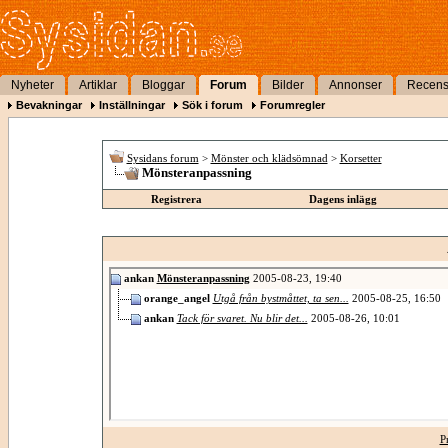
Nyheter
Artiklar
Bloggar
Forum
Bilder
Annonser
Recens
Bevakningar
Inställningar
Sök i forum
Forumregler
Sysidans forum
>
Mönster och klädsömnad
>
Korsetter
Mönsteranpassning
Registrera
Dagens inlägg
ankan
Mönsteranpassning
2005-08-23,
19:40
orange_angel
Utgå från bystmåttet, ta sen...
2005-08-25,
16:50
ankan
Tack för svaret. Nu blir det...
2005-08-26,
10:01
P