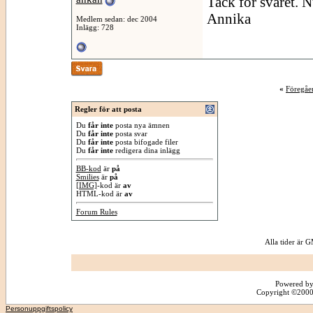
Tack för svaret. Nu
Annika
Medlem sedan: dec 2004
Inlägg: 728
«
Föregåe
Regler för att posta
Du
får inte
posta nya ämnen
Du
får inte
posta svar
Du
får inte
posta bifogade filer
Du
får inte
redigera dina inlägg
BB-kod
är
på
Smilies
är
på
[IMG]
-kod är
av
HTML-kod är
av
Forum Rules
Alla tider är
Powered by
Copyright ©2000 -
Personuppgiftspolicy