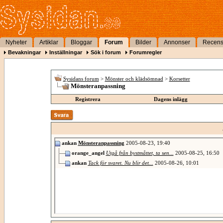
Nyheter
Artiklar
Bloggar
Forum
Bilder
Annonser
Recens
Bevakningar
Inställningar
Sök i forum
Forumregler
Sysidans forum
>
Mönster och klädsömnad
>
Korsetter
Mönsteranpassning
Registrera
Dagens inlägg
ankan
Mönsteranpassning
2005-08-23,
19:40
orange_angel
Utgå från bystmåttet, ta sen...
2005-08-25,
16:50
ankan
Tack för svaret. Nu blir det...
2005-08-26,
10:01