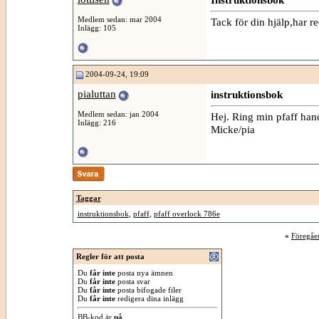
Medlem sedan: mar 2004
Tack för din hjälp,har re
Inlägg: 105
2004-09-24, 19:09
pialuttan
instruktionsbok
Medlem sedan: jan 2004
Hej. Ring min pfaff han
Inlägg: 216
Micke/pia
Taggar
instruktionsbok
,
pfaff
,
pfaff overlock 786e
«
Föregåe
Regler för att posta
Du
får inte
posta nya ämnen
Du
får inte
posta svar
Du
får inte
posta bifogade filer
Du
får inte
redigera dina inlägg
BB-kod
är
på