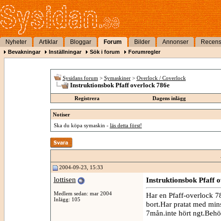
Nyheter
Artiklar
Bloggar
Forum
Bilder
Annonser
Recens
Bevakningar
Inställningar
Sök i forum
Forumregler
Sysidans forum
>
Symaskiner
>
Overlock / Coverlock
Instruktionsbok Pfaff overlock 786e
Registrera
Dagens inlägg
Notiser
Ska du köpa symaskin -
läs detta först!
2004-09-23, 15:33
lottisen
Instruktionsbok Pfaff 
Medlem sedan: mar 2004
Har en Pfaff-overlock 7
Inlägg: 105
bort.Har pratat med minst
7mån.inte hört ngt.Behöv