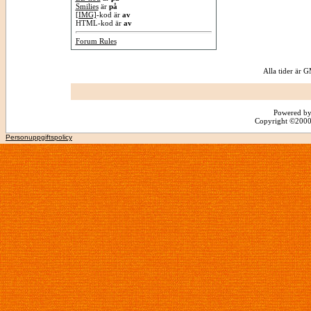
Smilies
är
på
[IMG]
-kod är
av
HTML-kod är
av
Forum Rules
Alla tider är
Powered by
Copyright ©2000 -
Personuppgiftspolicy