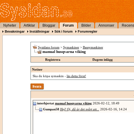
Nyheter
Artiklar
Bloggar
Forum
Bilder
Annonser
Recens
Bevakningar
Inställningar
Sök i forum
Forumregler
Sysidans forum
>
Symaskiner
>
Bassymaskiner
manual husqvarna viking
Registrera
Dagens inlägg
Notiser
Ska du köpa symaskin -
läs detta först!
interhjertat
manual husqvarna viking
2026-02-12,
18:49
Gumpan58
Hej! Oj, då är det svårt att...
2026-02-16,
14:24