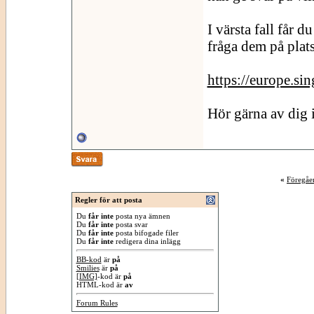
I värsta fall får d
fråga dem på plats
https://europe.s
Hör gärna av dig 
«
Föregåe
Regler för att posta
Du
får inte
posta nya ämnen
Du
får inte
posta svar
Du
får inte
posta bifogade filer
Du
får inte
redigera dina inlägg
BB-kod
är
på
Smilies
är
på
[IMG]
-kod är
på
HTML-kod är
av
Forum Rules