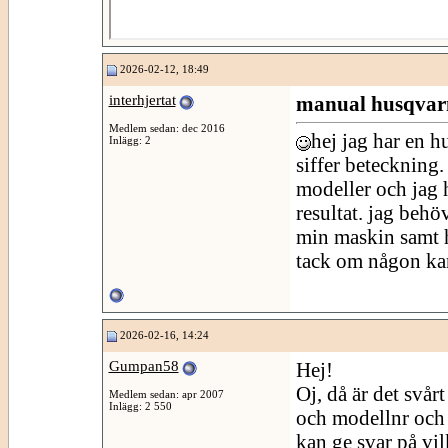
2026-02-12, 18:49
interhjertat
manual husqvar
Medlem sedan: dec 2016
hej jag har en h
Inlägg: 2
siffer beteckning
modeller och jag 
resultat. jag behö
min maskin samt h
tack om någon ka
2026-02-16, 14:24
Gumpan58
Hej!
Oj, då är det svårt
Medlem sedan: apr 2007
Inlägg: 2 550
och modellnr och 
kan ge svar på vi